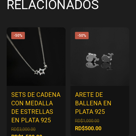
RELACIONADOS
-50%
-50%
SETS DE CADENA
ARETE DE
CON MEDALLA
BALLENA EN
DE ESTRELLAS
PLATA 925
EN PLATA 925
El
RD$
1,000.00
precio
El
RD$
500.00
El
RD$
3,000.00
original
precio
precio