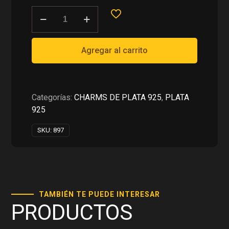
era:
es:
CHARMS
RD$1,600.00.
RD$800.00.
PARA
PULSERAS
EN
Agregar al carrito
PLATA
925
cantidad
Categorías:
CHARMS DE PLATA 925
,
PLATA
925
SKU:
897
TAMBIÉN TE PUEDE INTERESAR
PRODUCTOS