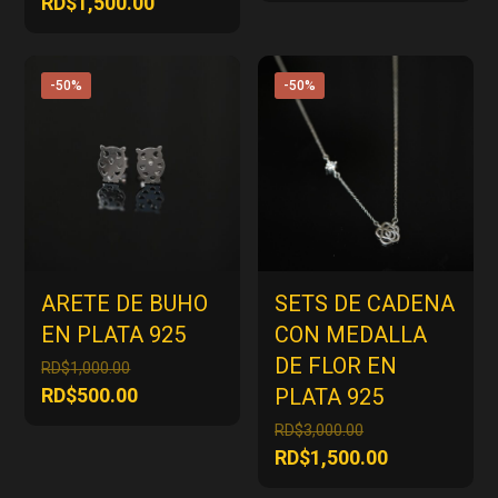
El
RD$
1,500.00
era:
actual
original
precio
RD$1,000.00.
es:
era:
actual
RD$500.00.
RD$3,000.00.
es:
-50%
-50%
RD$1,500.00.
ARETE DE BUHO
SETS DE CADENA
EN PLATA 925
CON MEDALLA
DE FLOR EN
El
RD$
1,000.00
precio
El
RD$
500.00
PLATA 925
original
precio
El
RD$
3,000.00
era:
actual
precio
El
RD$
1,500.00
RD$1,000.00.
es:
original
precio