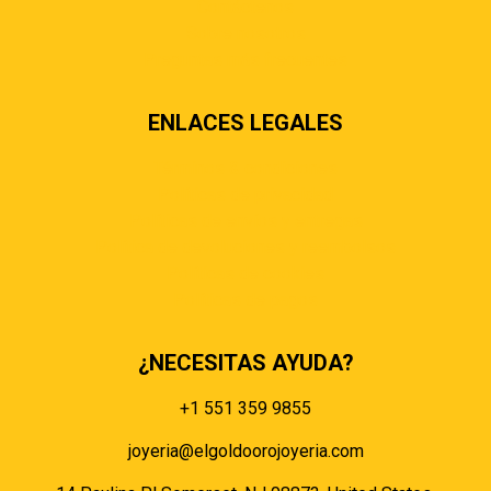
Contáctenos
Sobre nosotros
Preguntas más frecuentes
ENLACES LEGALES
Términos & condiciones
Políticas de privacidad
Políticas de envíos y entregas
Política de devoluciones y reembolsos
Políticas de cookies
Políticas de pagos
¿NECESITAS AYUDA?
+1 551 359 9855
joyeria@elgoldoorojoyeria.com