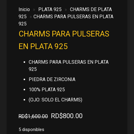
Inicio
»
PLATA 925
»
CHARMS DE PLATA
925
»
CHARMS PARA PULSERAS EN PLATA
925
CHARMS PARA PULSERAS
EN PLATA 925
CHARMS PARA PULSERAS EN PLATA
925
PIEDRA DE ZIRCONIA
100% PLATA 925
(OJO: SOLO EL CHARMS)
El
El
RD$
800.00
RD$
1,600.00
precio
precio
original
actual
5 disponibles