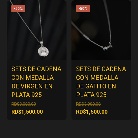
actual
RD$500.00.
RD$3,000.00.
es:
-50%
-50%
RD$1,500.00
SETS DE CADENA
SETS DE CADENA
CON MEDALLA
CON MEDALLA
DE VIRGEN EN
DE GATITO EN
PLATA 925
PLATA 925
El
El
RD$
3,000.00
RD$
3,000.00
precio
precio
El
El
RD$
1,500.00
RD$
1,500.00
original
original
precio
precio
era:
era:
actual
actual
RD$3,000.00.
RD$3,000.00.
es:
es: