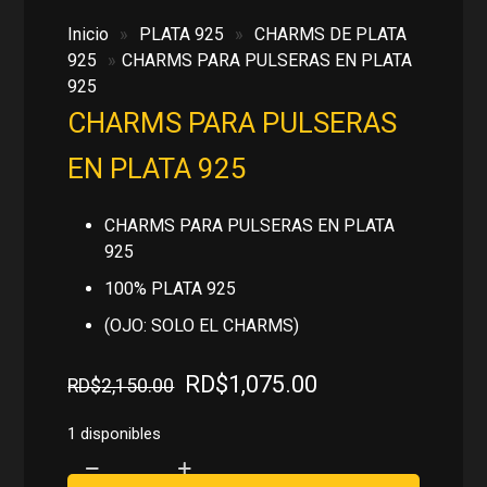
Inicio
»
PLATA 925
»
CHARMS DE PLATA
925
»
CHARMS PARA PULSERAS EN PLATA
925
CHARMS PARA PULSERAS
EN PLATA 925
CHARMS PARA PULSERAS EN PLATA
925
100% PLATA 925
(OJO: SOLO EL CHARMS)
El
El
RD$
1,075.00
RD$
2,150.00
precio
precio
original
actual
1 disponibles
era:
es:
CHARMS