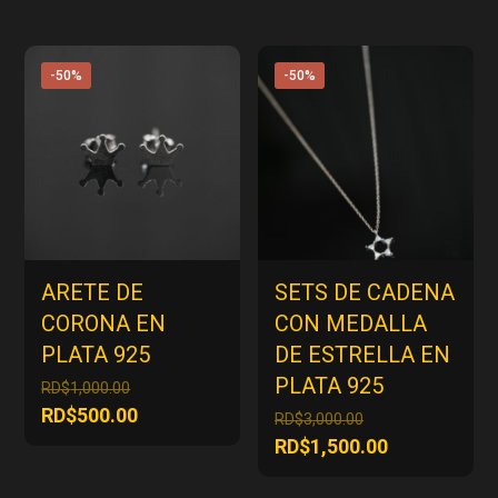
-50%
-50%
ARETE DE
SETS DE CADENA
CORONA EN
CON MEDALLA
PLATA 925
DE ESTRELLA EN
PLATA 925
El
RD$
1,000.00
precio
El
RD$
500.00
El
RD$
3,000.00
original
precio
precio
El
RD$
1,500.00
era:
actual
original
precio
RD$1,000.00.
es:
era: