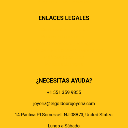
Preguntas más frecuentes
ENLACES LEGALES
Términos & condiciones
Políticas de privacidad
Políticas de envíos y entregas
Política de devoluciones y reembolsos
Políticas de cookies
Políticas de pagos
¿NECESITAS AYUDA?
+1 551 359 9855
joyeria@elgoldoorojoyeria.com
14 Paulina Pl Somerset, NJ 08873, United States.
Lunes a Sábado: