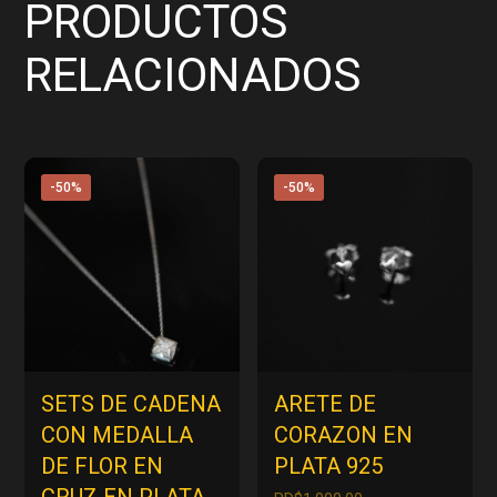
PRODUCTOS
RELACIONADOS
-50%
-50%
SETS DE CADENA
ARETE DE
CON MEDALLA
CORAZON EN
DE FLOR EN
PLATA 925
El