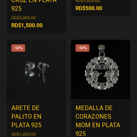
CRUZ EN PLATA
RD$
1,000.00
precio
El
925
RD$
500.00
original
precio
El
RD$
3,000.00
era:
actual
precio
El
RD$
1,500.00
RD$1,000.00.
es:
original
precio
RD$500.00.
era:
actual
RD$3,000.00.
es:
-50%
-50%
RD$1,500.00.
ARETE DE
MEDALLA DE
PALITO EN
CORAZONES
PLATA 925
MOM EN PLATA
925
El
RD$
1,000.00