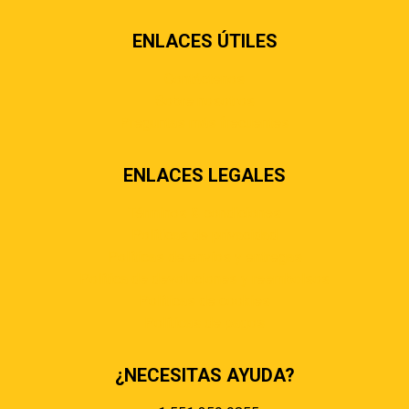
ENLACES ÚTILES
Contáctenos
Sobre nosotros
Preguntas más frecuentes
ENLACES LEGALES
Términos & condiciones
Políticas de privacidad
Políticas de envíos y entregas
Política de devoluciones y reembolsos
Políticas de cookies
Políticas de pagos
¿NECESITAS AYUDA?