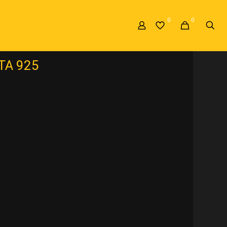
0
0
TA 925
»
DUO DE ANILLOS EN PLATA 925
TA 925