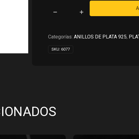
RD$7,020.00.
RD$3,
A
DUO
DE
ANILLOS
EN
Categorías:
ANILLOS DE PLATA 925
,
PLA
PLATA
SKU:
6077
925
cantidad
CIONADOS