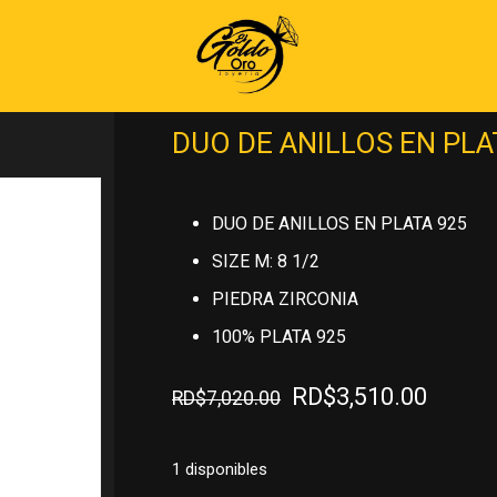
Inicio
»
PLATA 925
»
ANILLOS DE PLA
DUO DE ANILLOS EN PLA
DUO DE ANILLOS EN PLATA 925
SIZE M: 8 1/2
PIEDRA ZIRCONIA
100% PLATA 925
El
El
RD$
3,510.00
RD$
7,020.00
precio
precio
original
actual
1 disponibles
era:
es: