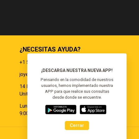
¿NECESITAS AYUDA?
+1 551 359 9855
¡DESCARGA NUESTRA NUEVA APP!
joyeria@elgoldoorojoyeria.com
s
Pensando en la comodidad de nuestros
usuarios, hemos implementado nuestra
14 Paulina Pl Somerset, NJ 08873,
APP para que realice sus consultas
United States.
desde donde se encuentre.
Lunes a Sábado:
9:00 am - 6:00 pm
Cerrar