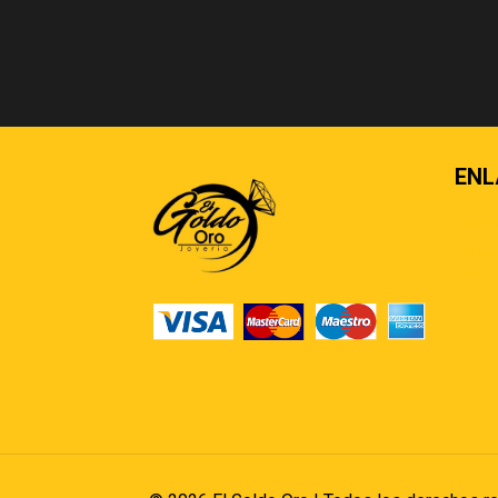
ENL
Cont
Sobre
Pregu