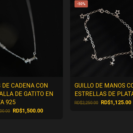
-50%
S DE CADENA CON
GUILLO DE MANOS C
LLA DE GATITO EN
ESTRELLAS DE PLATA
A 925
El
E
RD$
1,125.00
RD$
2,250.00
precio
El
El
RD$
1,500.00
000.00
original
precio
precio
era:
original
actual
RD$2,250.00.
era:
es: