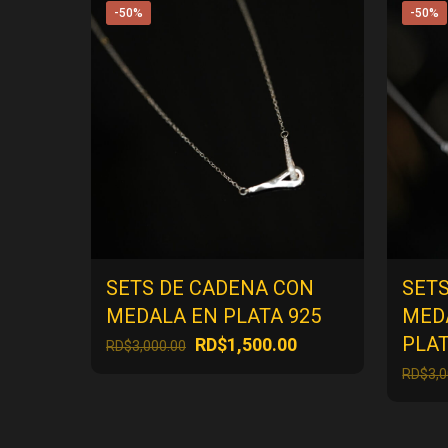
-50%
-50%
SETS DE CADENA CON
SET
MEDALA EN PLATA 925
MEDA
PLAT
El
El
RD$
1,500.00
RD$
3,000.00
precio
precio
RD$
3,
original
actual
era:
es:
RD$3,000.00.
RD$1,500.00.