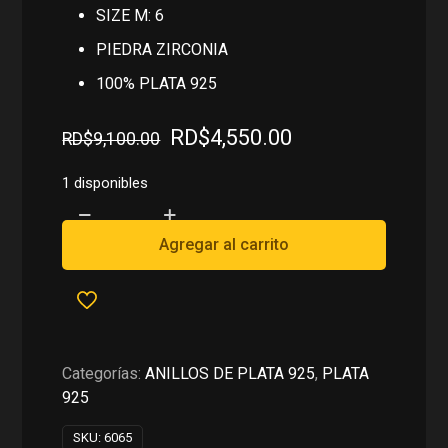
SIZE M: 6
PIEDRA ZIRCONIA
100% PLATA 925
El
El
RD$
4,550.00
RD$
9,100.00
precio
precio
original
actual
1 disponibles
era:
es:
DUO
RD$9,100.00.
RD$4,550.00.
DE
Agregar al carrito
ANILLOS
EN
PLATA
925
cantidad
Categorías:
ANILLOS DE PLATA 925
,
PLATA
925
SKU:
6065