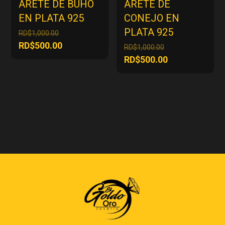
ARETE DE BUHO
ARETE DE
EN PLATA 925
CONEJO EN
PLATA 925
El
RD$
1,000.00
precio
El
RD$
500.00
El
RD$
1,000.00
original
precio
precio
El
RD$
500.00
era:
actual
original
precio
RD$1,000.00.
es:
era:
actual
RD$500.00.
RD$1,000.00.
es:
RD$500.00.