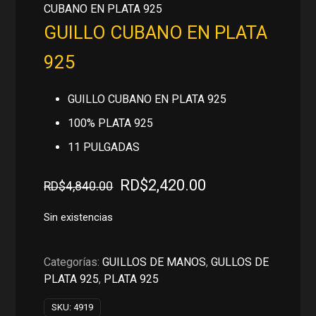
CUBANO EN PLATA 925
GUILLO CUBANO EN PLATA
925
GUILLO CUBANO EN PLATA 925
100% PLATA 925
11 PULGADAS
El
El
RD$
2,420.00
RD$
4,840.00
precio
precio
original
actual
Sin existencias
era:
es:
RD$4,840.00.
RD$2,420.00.
Categorías:
GUILLOS DE MANOS
,
GULLOS DE
PLATA 925
,
PLATA 925
SKU:
4919