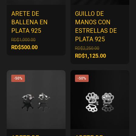
ARETE DE
GUILLO DE
BALLENA EN
MANOS CON
PLATA 925
ESTRELLAS DE
PLATA 925
El
RD$
1,000.00
precio
El
RD$
500.00
El
RD$
2,250.00
original
precio
precio
El
RD$
1,125.00
era:
actual
original
precio
RD$1,000.00.
es:
era:
actual
RD$500.00.
RD$2,250.00.
es:
-50%
-50%
RD$1,125.00