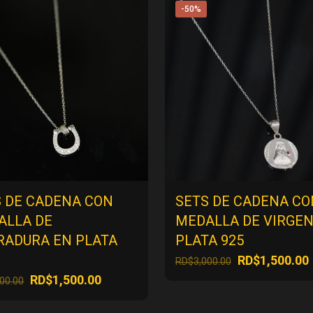
-50%
S DE CADENA CON
SETS DE CADENA CO
ALLA DE
MEDALLA DE VIRGEN
RADURA EN PLATA
PLATA 925
El
E
RD$
1,500.00
RD$
3,000.00
precio
El
El
RD$
1,500.00
000.00
original
precio
precio
era:
original
actual