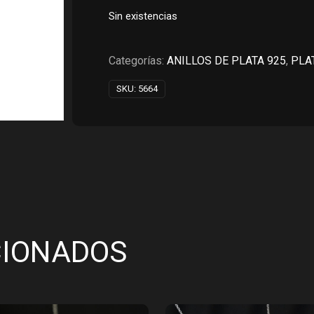
original
actual
Sin existencias
era:
es:
RD$2,940.00.
RD$1,
Categorías:
ANILLOS DE PLATA 925
,
PLA
SKU:
5664
CIONADOS