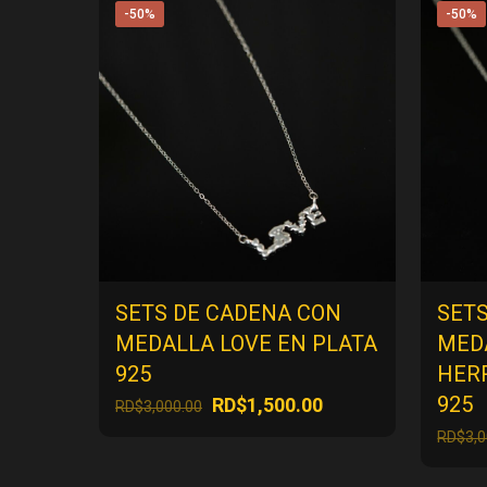
-50%
-50%
SETS DE CADENA CON
SET
MEDALLA LOVE EN PLATA
MED
925
HER
925
El
El
RD$
1,500.00
RD$
3,000.00
precio
precio
RD$
3,
original
actual
era:
es: