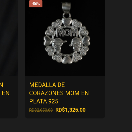
-50%
N
MEDALLA DE
 EN
CORAZONES MOM EN
PLATA 925
l
El
El
RD$
1,325.00
RD$
2,650.00
precio
precio
precio
actual
original
actual
es:
era:
es: