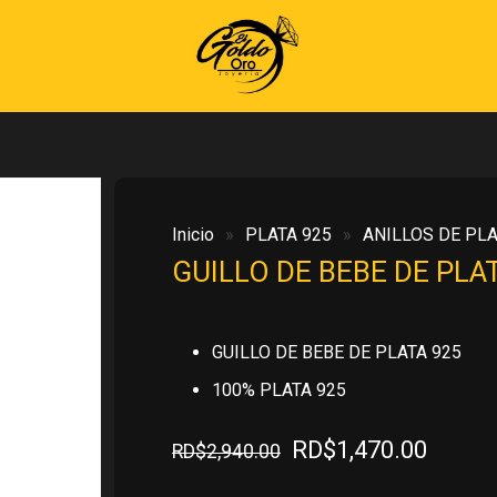
Inicio
»
PLATA 925
»
ANILLOS DE PLA
GUILLO DE BEBE DE PLA
GUILLO DE BEBE DE PLATA 925
100% PLATA 925
El
El
RD$
1,470.00
RD$
2,940.00
precio
precio