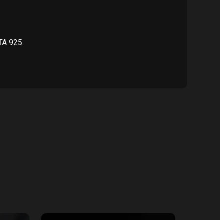
470.00.
TA 925