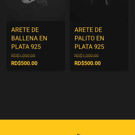
ARETE DE
ARETE DE
BALLENA EN
PALITO EN
PLATA 925
PLATA 925
El
El
RD$
1,000.00
RD$
1,000.00
precio
precio
El
El
RD$
500.00
RD$
500.00
original
original
precio
precio
era:
era:
actual
actual
RD$1,000.00.
RD$1,000.00.
es:
es:
RD$500.00.
RD$500.00.