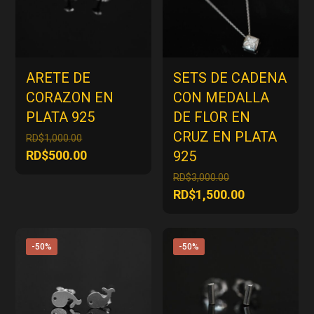
ARETE DE
SETS DE CADENA
CORAZON EN
CON MEDALLA
PLATA 925
DE FLOR EN
CRUZ EN PLATA
El
RD$
1,000.00
precio
El
RD$
500.00
925
original
precio
El
RD$
3,000.00
era:
actual
precio
El
RD$
1,500.00
RD$1,000.00.
es:
original
precio
RD$500.00.
era:
actual
RD$3,000.00.
es:
-50%
-50%
RD$1,500.00