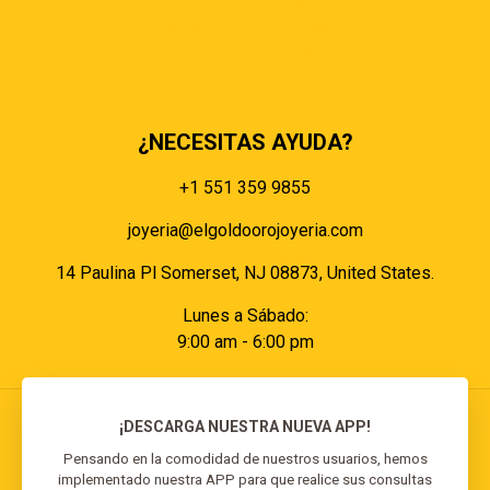
Políticas de envíos y entregas
Política de devoluciones y reembolsos
Políticas de cookies
Políticas de pagos
¿NECESITAS AYUDA?
+1 551 359 9855
joyeria@elgoldoorojoyeria.com
14 Paulina Pl Somerset, NJ 08873, United States.
Lunes a Sábado:
9:00 am - 6:00 pm
¡DESCARGA NUESTRA NUEVA APP!
Pensando en la comodidad de nuestros usuarios, hemos
implementado nuestra APP para que realice sus consultas
© 2026 El Goldo Oro | Todos los derechos