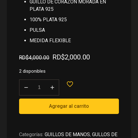
GUILLO DE CORAZON MORADA EN
PLATA 925
100% PLATA 925
PULSA
MEDIDA FLEXIBLE
El
El
RD$
2,000.00
RD$
4,000.00
precio
precio
original
actual
2 disponibles
era:
es:
GUILLO
RD$4,000.00.
RD$2,000.00.
DE
CORAZON
MORADA
Agregar al carrito
EN
PLATA
925
cantidad
Categorías:
GUILLOS DE MANOS
,
GULLOS DE