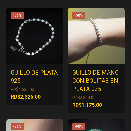
-50%
-50%
GUILLO DE PLATA
GUILLO DE MANO
925
CON BOLITAS EN
PLATA 925
El
RD$
4,650.00
precio
El
RD$
2,325.00
El
RD$
2,350.00
original
precio
precio
El
RD$
1,175.00
era:
actual
original
precio
RD$4,650.00.
es:
era:
actual
RD$2,325.00.
RD$2,350.00.
es:
-50%
-50%