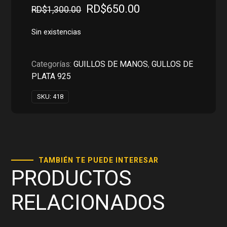
El
El
RD$
650.00
RD$
1,300.00
precio
precio
original
actual
Sin existencias
era:
es:
RD$1,300.00.
RD$650.00.
Categorías:
GUILLOS DE MANOS
,
GULLOS DE
PLATA 925
SKU:
418
TAMBIÉN TE PUEDE INTERESAR
PRODUCTOS
RELACIONADOS