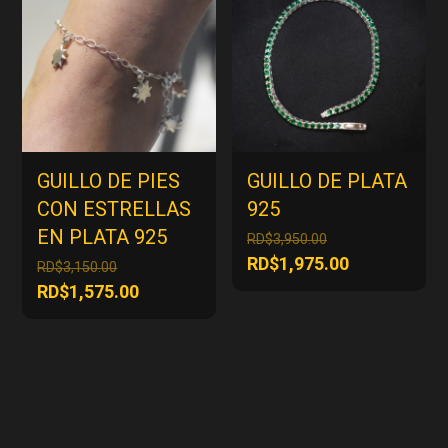
RD$1,175.00
GUILLO DE PIES
GUILLO DE PLATA
CON ESTRELLAS
925
EN PLATA 925
El
RD$
3,950.00
precio
El
RD$
1,975.00
El
RD$
3,150.00
original
precio
precio
El
RD$
1,575.00
era:
actual
original
precio
RD$3,950.00.
es:
era:
actual
RD$1,975.00
RD$3,150.00.
es:
RD$1,575.00.