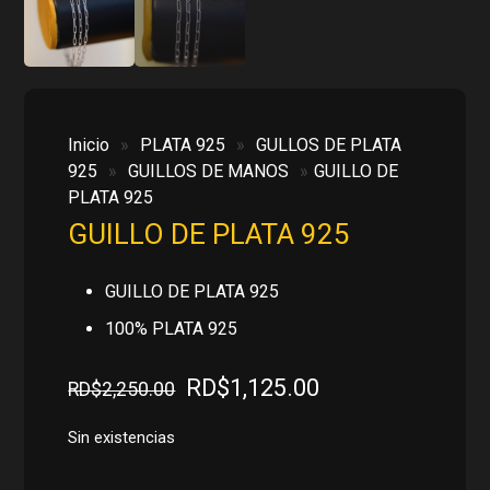
Inicio
»
PLATA 925
»
GULLOS DE PLATA
925
»
GUILLOS DE MANOS
»
GUILLO DE
PLATA 925
GUILLO DE PLATA 925
GUILLO DE PLATA 925
100% PLATA 925
El
El
RD$
1,125.00
RD$
2,250.00
precio
precio
original
actual
Sin existencias
era:
es: