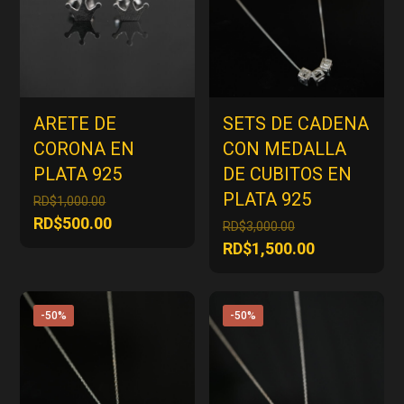
ARETE DE
SETS DE CADENA
CORONA EN
CON MEDALLA
PLATA 925
DE CUBITOS EN
PLATA 925
El
RD$
1,000.00
precio
El
RD$
500.00
El
RD$
3,000.00
original
precio
precio
El
RD$
1,500.00
era:
actual
original
precio
RD$1,000.00.
es:
era:
actual
RD$500.00.
RD$3,000.00.
es:
-50%
-50%
RD$1,500.00