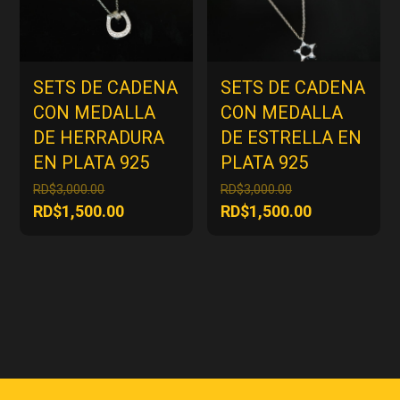
SETS DE CADENA
SETS DE CADENA
CON MEDALLA
CON MEDALLA
DE HERRADURA
DE ESTRELLA EN
EN PLATA 925
PLATA 925
El
El
RD$
3,000.00
RD$
3,000.00
precio
precio
El
El
RD$
1,500.00
RD$
1,500.00
original
original
precio
precio
era:
era:
actual
actual
RD$3,000.00.
RD$3,000.00.
es:
es:
RD$1,500.00.
RD$1,500.00