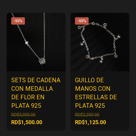
-50%
-50%
SETS DE CADENA
GUILLO DE
CON MEDALLA
MANOS CON
DE FLOR EN
ESTRELLAS DE
PLATA 925
PLATA 925
El
El
RD$
3,000.00
RD$
2,250.00
precio
precio
El
El
RD$
1,500.00
RD$
1,125.00
original
original
precio
precio
era:
era: