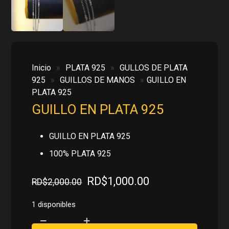
Inicio
»
PLATA 925
»
GULLOS DE PLATA
925
»
GUILLOS DE MANOS
»
GUILLO EN
PLATA 925
GUILLO EN PLATA 925
GUILLO EN PLATA 925
100% PLATA 925
El
El
RD$
1,000.00
RD$
2,000.00
precio
precio
original
actual
1 disponibles
era:
es:
GUILLO