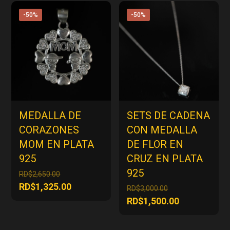
actual
actual
RD$3,000.00.
RD$2,250.00.
es:
es:
-50%
-50%
RD$1,500.00.
RD$1,125.00
MEDALLA DE
SETS DE CADENA
CORAZONES
CON MEDALLA
MOM EN PLATA
DE FLOR EN
925
CRUZ EN PLATA
925
El
RD$
2,650.00
precio
El
RD$
1,325.00
El
RD$
3,000.00
original
precio
precio
El
RD$
1,500.00
era:
actual
original
precio
RD$2,650.00.
es:
era:
actual