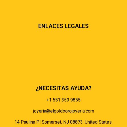
Sobre nosotros
Preguntas más frecuentes
ENLACES LEGALES
Términos & condiciones
Políticas de privacidad
Políticas de envíos y entregas
Política de devoluciones y reembolsos
Políticas de cookies
Políticas de pagos
¿NECESITAS AYUDA?
+1 551 359 9855
joyeria@elgoldoorojoyeria.com
14 Paulina Pl Somerset, NJ 08873, United States.