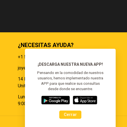
RD$1,500.00.
¿NECESITAS AYUDA?
+1 551 359 9855
¡DESCARGA NUESTRA NUEVA APP!
joyeria@elgoldoorojoyeria.com
s
Pensando en la comodidad de nuestros
usuarios, hemos implementado nuestra
14 Paulina Pl Somerset, NJ 08873,
APP para que realice sus consultas
United States.
desde donde se encuentre.
Lunes a Sábado:
9:00 am - 6:00 pm
Cerrar