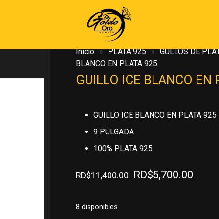
Inicio
»
PLATA 925
»
GULLOS DE PLAT
BLANCO EN PLATA 925
GUILLO ICE BLANCO EN 
GUILLO ICE BLANCO EN PLATA 925
9 PULGADA
100% PLATA 925
El
El
RD$
5,700.00
RD$
11,400.00
precio
preci
original
actua
8 disponibles
era:
es: