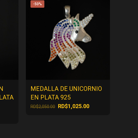
-50%
N
MEDALLA DE UNICORNIO
LATA
EN PLATA 925
El
El
RD$
1,025.00
RD$
2,050.00
precio
precio
l
original
actual
precio
era:
es:
actual
RD$2,050.00.
RD$1,025.00.
es: