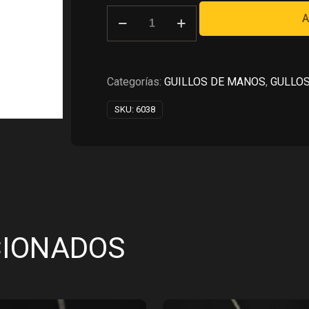
RD$11,400.00.
RD$5,
GUILLO
A
ICE
BLANCO
EN
PLATA
Categorías:
GUILLOS DE MANOS
,
GULLOS
925
SKU:
6038
cantidad
CIONADOS