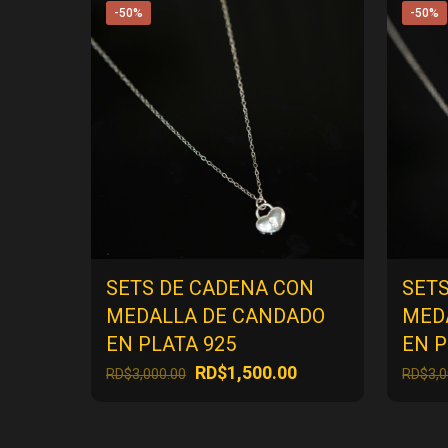
-50%
-50%
SETS DE CADENA CON
SET
MEDALLA DE CANDADO
MED
EN PLATA 925
EN P
El
El
RD$
1,500.00
RD$
3,000.00
RD$
3,
precio
precio
original
actual
era:
es: