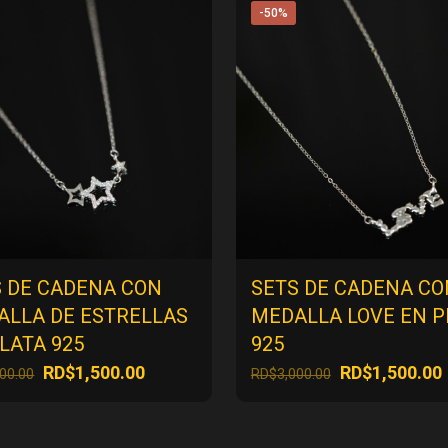
-50%
S DE CADENA CON
SETS DE CADENA CO
ALLA DE ESTRELLAS
MEDALLA LOVE EN P
LATA 925
925
El
El
El
E
RD$
1,500.00
RD$
1,500.00
000.00
RD$
3,000.00
precio
precio
precio
original
actual
original
era:
es:
era: