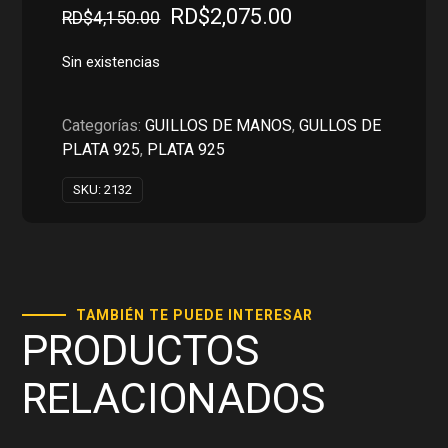
El
El
RD$
2,075.00
RD$
4,150.00
precio
precio
original
actual
Sin existencias
era:
es:
RD$4,150.00.
RD$2,075.00.
Categorías:
GUILLOS DE MANOS
,
GULLOS DE
PLATA 925
,
PLATA 925
SKU:
2132
TAMBIÉN TE PUEDE INTERESAR
PRODUCTOS
RELACIONADOS