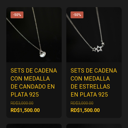
-50%
-50%
SETS DE CADENA
SETS DE CADENA
CON MEDALLA
CON MEDALLA
DE CANDADO EN
DE ESTRELLAS
PLATA 925
EN PLATA 925
El
El
RD$
3,000.00
RD$
3,000.00
precio
precio
El
El
RD$
1,500.00
RD$
1,500.00
original
original
precio
precio
era:
era:
actual
actual