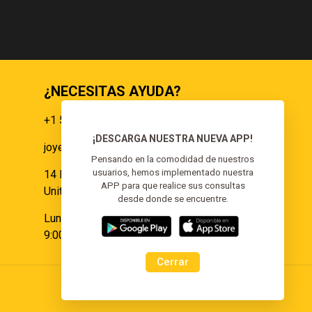
¿NECESITAS AYUDA?
+1 551 359 9855
¡DESCARGA NUESTRA NUEVA APP!
joyeria@elgoldoorojoyeria.com
s
Pensando en la comodidad de nuestros
usuarios, hemos implementado nuestra
14 Paulina Pl Somerset, NJ 08873,
APP para que realice sus consultas
United States.
desde donde se encuentre.
Lunes a Sábado:
9:00 am - 6:00 pm
Cerrar