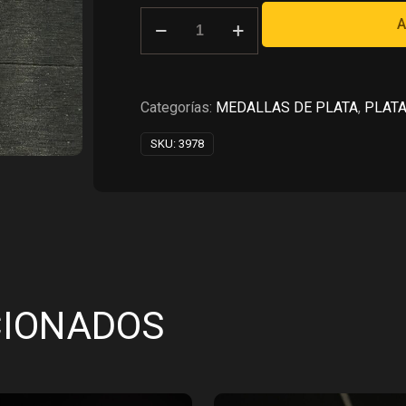
RD$1,928.00.
RD$964.
LETRA
A
D
EN
PLATA
925
Categorías:
MEDALLAS DE PLATA
,
PLATA
cantidad
SKU:
3978
CIONADOS