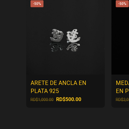
-50%
-50%
ARETE DE ANCLA EN
MED
PLATA 925
EN P
El
El
RD$
500.00
RD$
1,000.00
RD$
2,
precio
precio
original
actual
era:
es:
RD$1,000.00.
RD$500.00.