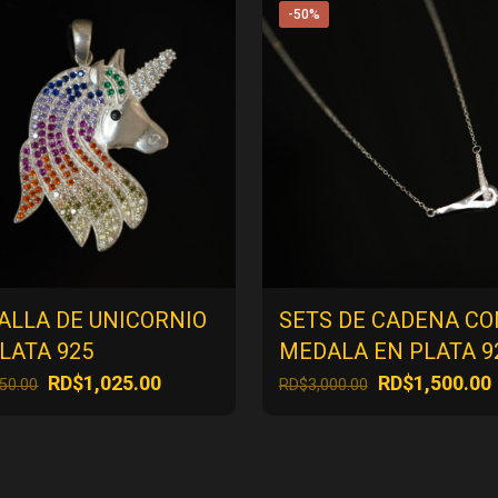
-50%
ALLA DE UNICORNIO
SETS DE CADENA CO
LATA 925
MEDALA EN PLATA 9
El
El
El
E
RD$
1,025.00
RD$
1,500.00
050.00
RD$
3,000.00
precio
precio
precio
original
actual
original
era:
es:
era:
RD$2,050.00.
RD$1,025.00.
RD$3,000.00.