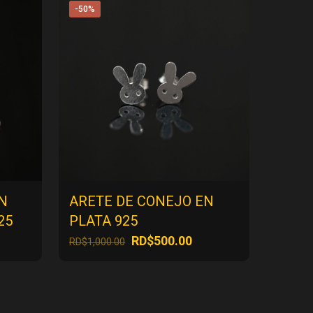
-50%
N
ARETE DE CONEJO EN
25
PLATA 925
l
El
El
RD$
500.00
RD$
1,000.00
precio
precio
precio
actual
original
actual
es:
era:
es:
RD$1,500.00.
RD$1,000.00.
RD$500.00.