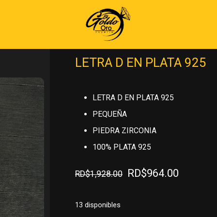
Inicio
»
PLATA 925
»
MEDALLAS DE P
LETRA D EN PLATA 925
LETRA D EN PLATA 925
PEQUEÑA
PIEDRA ZIRCONIA
100% PLATA 925
El
El
RD$
964.00
RD$
1,928.00
precio
precio
original
actual
13 disponibles
era:
es: