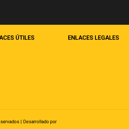
ACES ÚTILES
ENLACES LEGALES
áctenos
Términos & condiciones
 nosotros
Políticas de privacidad
ntas más frecuentes
Políticas de envíos y entrega
Política de devoluciones y
reembolsos
Políticas de cookies
Políticas de pagos
eservados | Desarrollado por
Reisp Solutions SRL