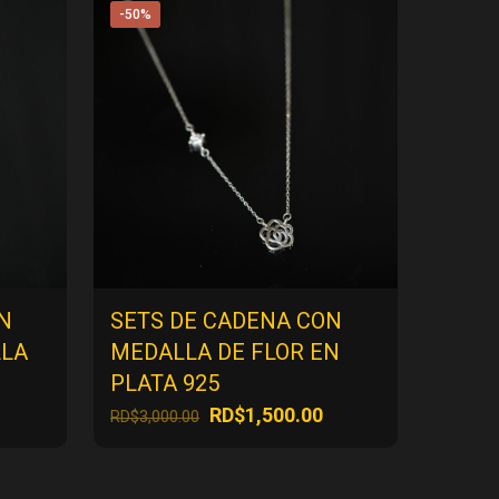
-50%
N
SETS DE CADENA CON
LLA
MEDALLA DE FLOR EN
PLATA 925
l
El
El
RD$
1,500.00
RD$
3,000.00
precio
precio
precio
actual
original
actual
es:
era:
es: