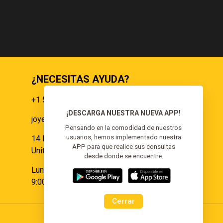
RD$1,500.00.
RD$3,000.00.
RD$1,500.00.
¿NECESITAS AYUDA?
+1 551 359 9855
¡DESCARGA NUESTRA NUEVA APP!
joyeria@elgoldoorojoyeria.com
s
Pensando en la comodidad de nuestros
usuarios, hemos implementado nuestra
14 Paulina Pl Somerset, NJ 08873,
APP para que realice sus consultas
United States.
desde donde se encuentre.
Lunes a Sábado:
9:00 am - 6:00 pm
Cerrar