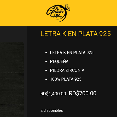
Inicio
»
PLATA 925
»
MEDALLAS DE P
LETRA K EN PLATA 925
LETRA K EN PLATA 925
PEQUEÑA
PIEDRA ZIRCONIA
100% PLATA 925
El
El
RD$
700.00
RD$
1,400.00
precio
precio
original
actual
2 disponibles
era:
es: