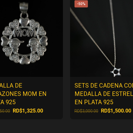
-50%
ALLA DE
SETS DE CADENA CO
AZONES MOM EN
MEDALLA DE ESTRE
A 925
EN PLATA 925
El
El
El
E
RD$
1,325.00
RD$
1,500.00
650.00
RD$
3,000.00
precio
precio
precio
original
actual
original
era:
es:
era: