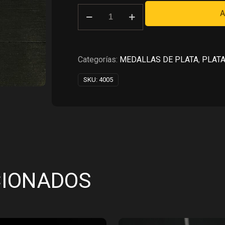
RD$1,400.00.
RD$700.
LETRA
A
K
EN
PLATA
925
Categorías:
MEDALLAS DE PLATA
,
PLATA
cantidad
SKU:
4005
CIONADOS