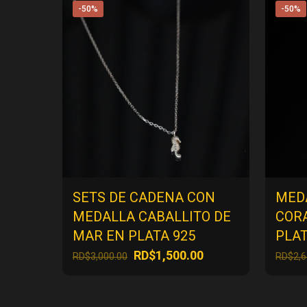
-50%
-50%
SETS DE CADENA CON
MED
MEDALLA CABALLITO DE
COR
MAR EN PLATA 925
PLAT
El
El
RD$
1,500.00
RD$
3,000.00
RD$
2,
precio
precio
original
actual
era:
es: