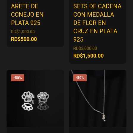
ARETE DE
SETS DE CADENA
CONEJO EN
CON MEDALLA
PLATA 925
DE FLOR EN
CRUZ EN PLATA
El
RD$
1,000.00
precio
El
RD$
500.00
925
original
precio
El
RD$
3,000.00
era:
actual
precio
El
RD$
1,500.00
RD$1,000.00.
es:
original
precio
RD$500.00.
era:
actual
RD$3,000.00.
es:
-50%
-50%
RD$1,500.00