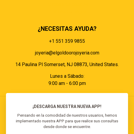
Políticas de cookies
Políticas de pagos
¿NECESITAS AYUDA?
+1 551 359 9855
joyeria@elgoldoorojoyeria.com
14 Paulina Pl Somerset, NJ 08873, United States.
Lunes a Sábado:
9:00 am - 6:00 pm
¡DESCARGA NUESTRA NUEVA APP!
Pensando en la comodidad de nuestros usuarios, hemos
implementado nuestra APP para que realice sus consultas
© 2026 El Goldo Oro | Todos los derechos
desde donde se encuentre.
reservados | Desarrollado por
Reisp Solutions SRL