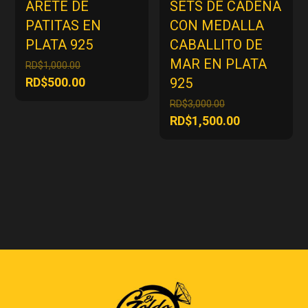
ARETE DE
SETS DE CADENA
PATITAS EN
CON MEDALLA
PLATA 925
CABALLITO DE
MAR EN PLATA
El
RD$
1,000.00
precio
El
RD$
500.00
925
original
precio
El
RD$
3,000.00
era:
actual
precio
El
RD$
1,500.00
RD$1,000.00.
es:
original
precio
RD$500.00.
era:
actual
RD$3,000.00.
es:
RD$1,500.00