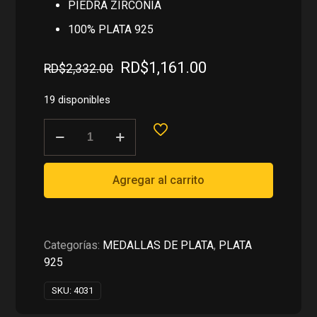
PIEDRA ZIRCONIA
100% PLATA 925
El
El
RD$
1,161.00
RD$
2,332.00
precio
precio
original
actual
19 disponibles
era:
es:
LETRA
RD$2,332.00.
RD$1,161.00.
R
EN
PLATA
Agregar al carrito
925
cantidad
Categorías:
MEDALLAS DE PLATA
,
PLATA
925
SKU:
4031