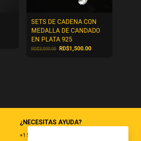
SETS DE CADENA CON
MEDALLA DE CANDADO
EN PLATA 925
ecio
El
El
RD$
1,500.00
RD$
3,000.00
tual
precio
precio
:
original
actual
$500.00.
era:
es:
RD$3,000.00.
RD$1,500.00.
¿NECESITAS AYUDA?
+1 551 359 9855