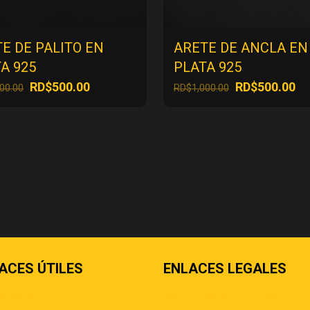
E DE PALITO EN
ARETE DE ANCLA EN
A 925
PLATA 925
El
El
El
El
RD$
500.00
RD$
500.00
000.00
RD$
1,000.00
precio
precio
precio
pr
original
actual
original
ac
era:
es:
era:
es
RD$1,000.00.
RD$500.00.
RD$1,000.00.
RD
ACES ÚTILES
ENLACES LEGALES
áctenos
Términos & condiciones