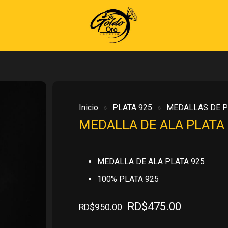
Inicio
»
PLATA 925
»
MEDALLAS DE P
MEDALLA DE ALA PLATA
MEDALLA DE ALA PLATA 925
100% PLATA 925
El
El
RD$
475.00
RD$
950.00
precio
precio