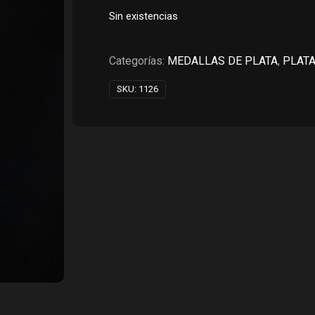
original
actual
Sin existencias
era:
es:
RD$950.00.
RD$475.0
Categorías:
MEDALLAS DE PLATA
,
PLATA
SKU:
1126