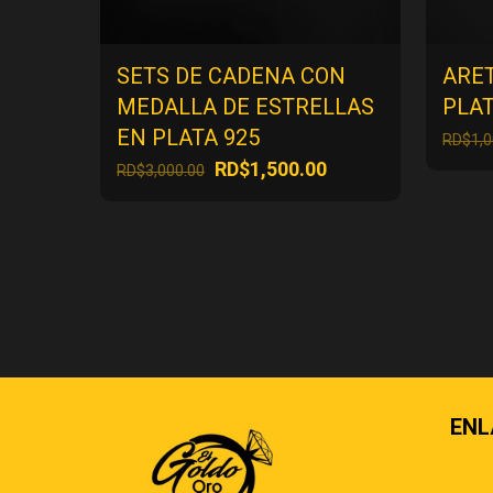
SETS DE CADENA CON
ARET
MEDALLA DE ESTRELLAS
PLAT
EN PLATA 925
RD$
1,
El
El
RD$
1,500.00
RD$
3,000.00
precio
precio
original
actual
era:
es:
RD$3,000.00.
RD$1,500.00.
ENL
Cont