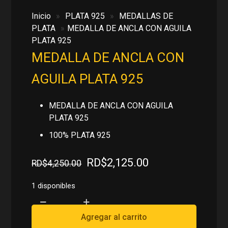
Inicio
»
PLATA 925
»
MEDALLAS DE
PLATA
»
MEDALLA DE ANCLA CON AGUILA
PLATA 925
MEDALLA DE ANCLA CON
AGUILA PLATA 925
MEDALLA DE ANCLA CON AGUILA
PLATA 925
100% PLATA 925
El
El
RD$
2,125.00
RD$
4,250.00
precio
precio
original
actual
1 disponibles
era:
es:
MEDALLA
RD$4,250.00.
RD$2,125.00.
DE
Agregar al carrito