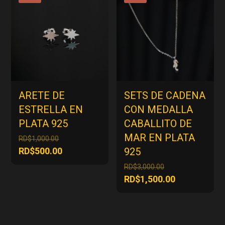
RD$1,500.00.
ARETE DE
SETS DE CADENA
ESTRELLA EN
CON MEDALLA
PLATA 925
CABALLITO DE
MAR EN PLATA
El
RD$
1,000.00
precio
El
RD$
500.00
925
original
precio
El
RD$
3,000.00
era:
actual
precio
El
RD$
1,500.00
RD$1,000.00.
es:
original
precio
RD$500.00.
era:
actual
RD$3,000.00.
es: