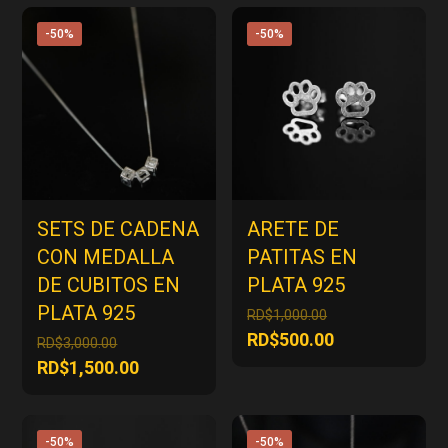
-50%
-50%
SETS DE CADENA
ARETE DE
CON MEDALLA
PATITAS EN
DE CUBITOS EN
PLATA 925
PLATA 925
El
RD$
1,000.00
precio
El
RD$
500.00
El
RD$
3,000.00
original
precio
precio
El
RD$
1,500.00
era:
actual
original
precio
RD$1,000.00.
es:
era:
actual
RD$500.00.
RD$3,000.00.
es:
-50%
-50%