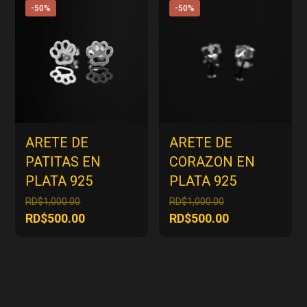
RD$3,000.00.
es:
-50%
-50%
RD$1,500.00
ARETE DE
ARETE DE
PATITAS EN
CORAZON EN
PLATA 925
PLATA 925
El
El
RD$
1,000.00
RD$
1,000.00
precio
precio
El
El
RD$
500.00
RD$
500.00
original
original
precio
precio
era:
era:
actual
actual
RD$1,000.00.
RD$1,000.00.
es:
es:
RD$500.00.
RD$500.00.