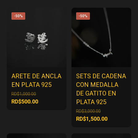
-50%
-50%
ARETE DE ANCLA
SETS DE CADENA
EN PLATA 925
CON MEDALLA
DE GATITO EN
El
RD$
1,000.00
precio
El
RD$
500.00
PLATA 925
original
precio
El
RD$
3,000.00
era:
actual
precio
El
RD$
1,500.00
RD$1,000.00.
es:
original
precio
RD$500.00.
era:
actual