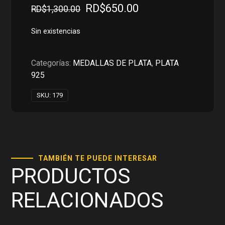
El
El
RD$
650.00
RD$
1,300.00
precio
precio
original
actual
Sin existencias
era:
es:
RD$1,300.00.
RD$650.00.
Categorías:
MEDALLAS DE PLATA
,
PLATA
925
SKU:
179
TAMBIÉN TE PUEDE INTERESAR
PRODUCTOS
RELACIONADOS