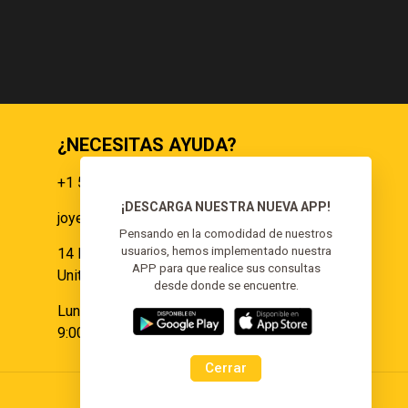
RD$3,000.00.
RD$1,500.00.
¿NECESITAS AYUDA?
+1 551 359 9855
¡DESCARGA NUESTRA NUEVA APP!
joyeria@elgoldoorojoyeria.com
s
Pensando en la comodidad de nuestros
usuarios, hemos implementado nuestra
14 Paulina Pl Somerset, NJ 08873,
APP para que realice sus consultas
United States.
desde donde se encuentre.
Lunes a Sábado:
9:00 am - 6:00 pm
Cerrar