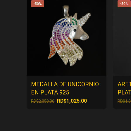
-50%
-50%
MEDALLA DE UNICORNIO
ARE
EN PLATA 925
PLAT
El
El
RD$
1,025.00
RD$
2,050.00
RD$
1,
precio
precio
original
actual
era:
es:
RD$2,050.00.
RD$1,025.00.