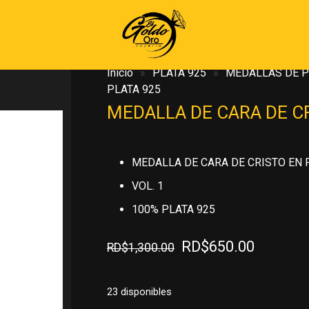
Inicio
»
PLATA 925
»
MEDALLAS DE P
PLATA 925
MEDALLA DE CARA DE CR
MEDALLA DE CARA DE CRISTO EN 
VOL. 1
100% PLATA 925
El
El
RD$
650.00
RD$
1,300.00
precio
precio
original
actual
23 disponibles
era:
es: