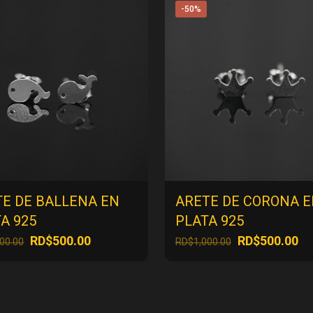
-50%
TE DE BALLENA EN
ARETE DE CORONA 
A 925
PLATA 925
El
El
El
El
RD$
500.00
RD$
500.00
000.00
RD$
1,000.00
precio
precio
precio
pr
original
actual
original
ac
era:
es:
era:
es
RD$1,000.00.
RD$500.00.
RD$1,000.00.
RD