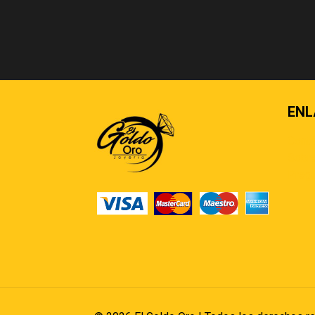
ENL
Cont
Sobre
Pregu