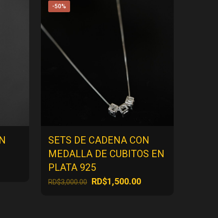
-50%
EN
SETS DE CADENA CON
MEDALLA DE CUBITOS EN
PLATA 925
ecio
El
El
RD$
1,500.00
RD$
3,000.00
tual
precio
precio
:
original
actual
$500.00.
era:
es: