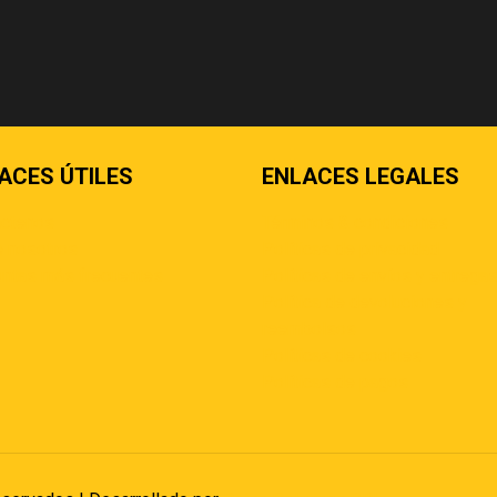
ACES ÚTILES
ENLACES LEGALES
áctenos
Términos & condiciones
 nosotros
Políticas de privacidad
ntas más frecuentes
Políticas de envíos y entrega
Política de devoluciones y
reembolsos
Políticas de cookies
Políticas de pagos