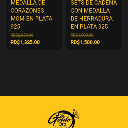
MEDALLA DE
SETS DE CADENA
CORAZONES
CON MEDALLA
MOM EN PLATA
DE HERRADURA
925
EN PLATA 925
El
El
RD$
2,650.00
RD$
3,000.00
precio
precio
El
El
RD$
1,325.00
RD$
1,500.00
original
original
precio
precio
era:
era:
actual
actual
RD$2,650.00.
RD$3,000.00.
es:
es:
RD$1,325.00.
RD$1,500.00