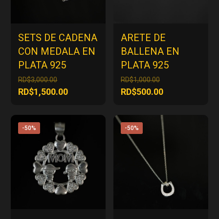
SETS DE CADENA
ARETE DE
CON MEDALA EN
BALLENA EN
PLATA 925
PLATA 925
El
El
RD$
3,000.00
RD$
1,000.00
precio
precio
El
El
RD$
1,500.00
RD$
500.00
original
original
precio
precio
era:
era:
actual
actual
RD$3,000.00.
RD$1,000.00.
es:
es:
-50%
-50%
RD$1,500.00.
RD$500.00.