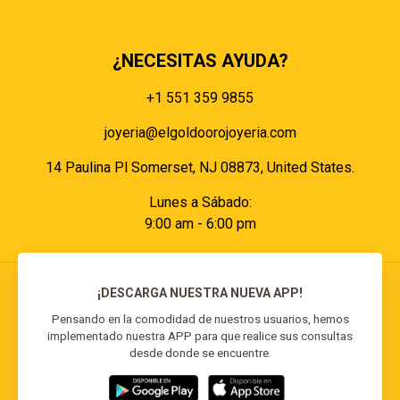
Políticas de pagos
¿NECESITAS AYUDA?
+1 551 359 9855
joyeria@elgoldoorojoyeria.com
14 Paulina Pl Somerset, NJ 08873, United States.
Lunes a Sábado:
9:00 am - 6:00 pm
¡DESCARGA NUESTRA NUEVA APP!
Pensando en la comodidad de nuestros usuarios, hemos
implementado nuestra APP para que realice sus consultas
© 2026 El Goldo Oro | Todos los derechos
desde donde se encuentre.
reservados | Desarrollado por
Reisp Solutions SRL