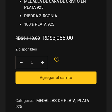
MEDALLA DE CARA DE CRISTO EN
PLATA 925
PIEDRA ZIRCONIA
100% PLATA 925
El
El
RD$
3,055.00
RD$
6,110.00
precio
precio
original
actual
2 disponibles
era:
es:
MEDALLA
RD$6,110.00.
RD$3,055.00.
DE
CARA
DE
Agregar al carrito
CRISTO
EN
PLATA
925
Categorías:
MEDALLAS DE PLATA
,
PLATA
cantidad
925