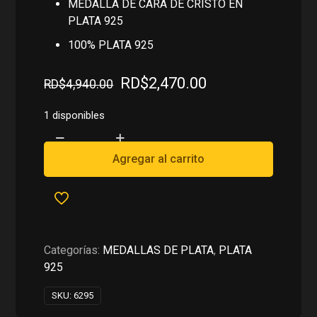
MEDALLA DE CARA DE CRISTO EN
PLATA 925
100% PLATA 925
El
El
RD$
2,470.00
RD$
4,940.00
precio
precio
original
actual
1 disponibles
era:
es:
MEDALLA
RD$4,940.00.
RD$2,470.00.
DE
Agregar al carrito
CARA
DE
CRISTO
EN
PLATA
Categorías:
MEDALLAS DE PLATA
,
PLATA
925
925
cantidad
SKU:
6295