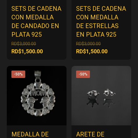
SETS DE CADENA
SETS DE CADENA
CON MEDALLA
CON MEDALLA
DE CANDADO EN
DE ESTRELLAS
PLATA 925
EN PLATA 925
El
El
RD$
3,000.00
RD$
3,000.00
precio
precio
El
El
RD$
1,500.00
RD$
1,500.00
original
original
precio
precio
era:
era:
actual
actual
RD$3,000.00.
RD$3,000.00.
es:
es:
-50%
-50%
RD$1,500.00.
RD$1,500.00
MEDALLA DE
ARETE DE