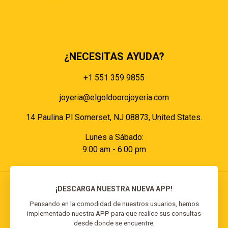
Política de devoluciones y reembolsos
Políticas de cookies
Políticas de pagos
¿NECESITAS AYUDA?
+1 551 359 9855
joyeria@elgoldoorojoyeria.com
14 Paulina Pl Somerset, NJ 08873, United States.
Lunes a Sábado:
9:00 am - 6:00 pm
¡DESCARGA NUESTRA NUEVA APP!
Pensando en la comodidad de nuestros usuarios, hemos
implementado nuestra APP para que realice sus consultas
© 2026 El Goldo Oro | Todos los derechos
desde donde se encuentre.