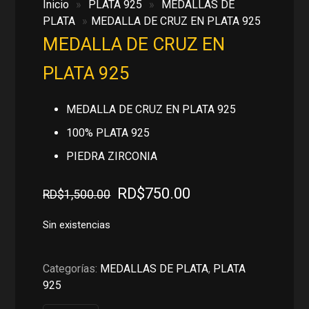
Inicio
»
PLATA 925
»
MEDALLAS DE
PLATA
»
MEDALLA DE CRUZ EN PLATA 925
MEDALLA DE CRUZ EN
PLATA 925
MEDALLA DE CRUZ EN PLATA 925
100% PLATA 925
PIEDRA ZIRCONIA
El
El
RD$
750.00
RD$
1,500.00
precio
precio
original
actual
Sin existencias
era:
es:
RD$1,500.00.
RD$750.00.
Categorías:
MEDALLAS DE PLATA
,
PLATA
925