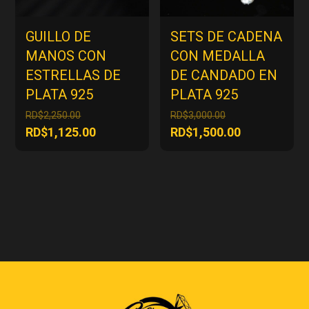
GUILLO DE
SETS DE CADENA
MANOS CON
CON MEDALLA
ESTRELLAS DE
DE CANDADO EN
PLATA 925
PLATA 925
El
El
RD$
2,250.00
RD$
3,000.00
precio
precio
El
El
RD$
1,125.00
RD$
1,500.00
original
original
precio
precio
era:
era:
actual
actual
RD$2,250.00.
RD$3,000.00.
es:
es:
RD$1,125.00.
RD$1,500.00