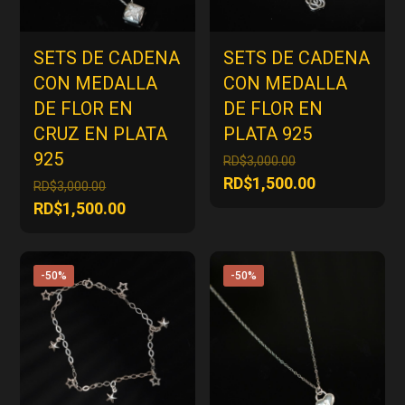
SETS DE CADENA
SETS DE CADENA
CON MEDALLA
CON MEDALLA
DE FLOR EN
DE FLOR EN
CRUZ EN PLATA
PLATA 925
925
El
RD$
3,000.00
precio
El
RD$
1,500.00
El
RD$
3,000.00
original
precio
precio
El
RD$
1,500.00
era:
actual
original
precio
RD$3,000.00.
es:
era:
actual
RD$1,500.00
RD$3,000.00.
es:
-50%
-50%
RD$1,500.00.