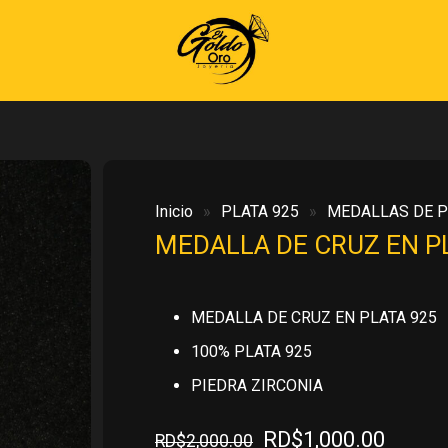
Inicio
»
PLATA 925
»
MEDALLAS DE P
MEDALLA DE CRUZ EN P
MEDALLA DE CRUZ EN PLATA 925
100% PLATA 925
PIEDRA ZIRCONIA
El
El
RD$
1,000.00
RD$
2,000.00