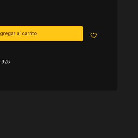
000.00.
gregar al carrito
 925