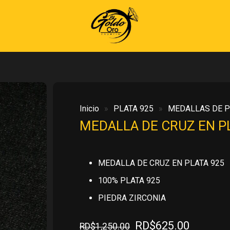
Inicio
»
PLATA 925
»
MEDALLAS DE P
MEDALLA DE CRUZ EN P
MEDALLA DE CRUZ EN PLATA 925
100% PLATA 925
PIEDRA ZIRCONIA
El
El
RD$
625.00
RD$
1,250.00