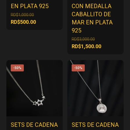
EN PLATA 925
CON MEDALLA
CABALLITO DE
El
RD$
1,000.00
precio
El
RD$
500.00
MAR EN PLATA
original
precio
925
era:
actual
El
RD$
3,000.00
RD$1,000.00.
es:
precio
El
RD$
1,500.00
RD$500.00.
original
precio
era:
actual
RD$3,000.00.
es:
-50%
-50%
RD$1,500.00
SETS DE CADENA
SETS DE CADENA