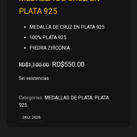
PLATA 925
MEDALLA DE CRUZ EN PLATA 925
100% PLATA 925
PIEDRA ZIRCONIA
El
El
RD$
550.00
RD$
1,100.00
precio
precio
original
actual
Sin existencias
era:
es:
RD$1,100.00.
RD$550.00.
Categorías:
MEDALLAS DE PLATA
,
PLATA
925
SKU:
2626