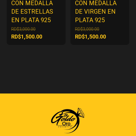
CON MEDALLA
CON MEDALLA
DE ESTRELLAS
DE VIRGEN EN
EN PLATA 925
PLATA 925
El
El
RD$
3,000.00
RD$
3,000.00
precio
precio
El
El
RD$
1,500.00
RD$
1,500.00
original
original
precio
precio
era:
era:
actual
actual
RD$3,000.00.
RD$3,000.00.
es:
es:
RD$1,500.00.
RD$1,500.00