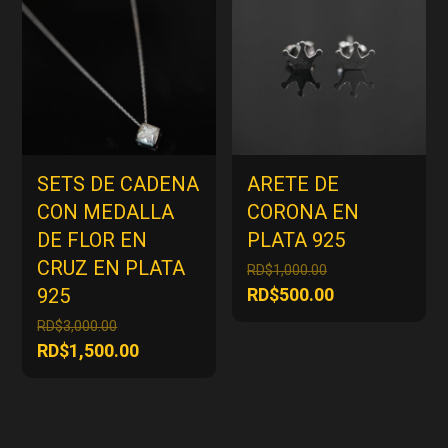
RD$1,500.00
SETS DE CADENA
ARETE DE
CON MEDALLA
CORONA EN
DE FLOR EN
PLATA 925
CRUZ EN PLATA
El
RD$
1,000.00
precio
El
925
RD$
500.00
original
precio
El
RD$
3,000.00
era:
actual
precio
El
RD$
1,500.00
RD$1,000.00.
es:
original
precio
RD$500.00.
era:
actual
RD$3,000.00.
es:
RD$1,500.00.