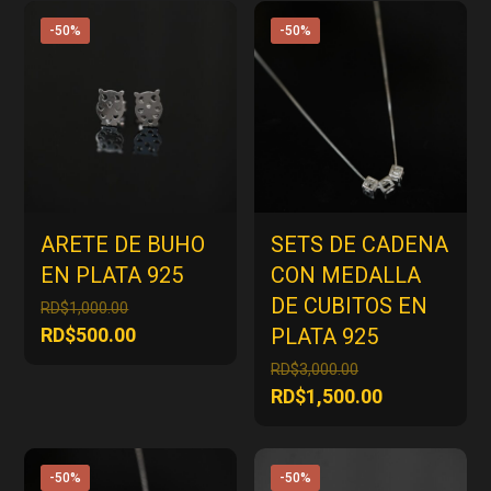
-50%
-50%
ARETE DE BUHO
SETS DE CADENA
EN PLATA 925
CON MEDALLA
DE CUBITOS EN
El
RD$
1,000.00
precio
El
RD$
500.00
PLATA 925
original
precio
El
RD$
3,000.00
era:
actual
precio
El
RD$
1,500.00
RD$1,000.00.
es:
original
precio
RD$500.00.
era:
actual
RD$3,000.00.
es:
-50%
-50%