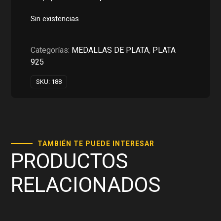
precio
precio
original
actual
Sin existencias
era:
es:
RD$1,550.00.
RD$775.00.
Categorías:
MEDALLAS DE PLATA
,
PLATA
925
SKU:
188
TAMBIÉN TE PUEDE INTERESAR
PRODUCTOS
RELACIONADOS