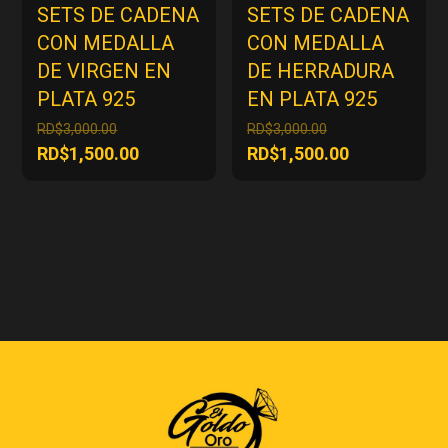
SETS DE CADENA
SETS DE CADENA
CON MEDALLA
CON MEDALLA
DE VIRGEN EN
DE HERRADURA
PLATA 925
EN PLATA 925
El
El
RD$
3,000.00
RD$
3,000.00
precio
precio
El
El
RD$
1,500.00
RD$
1,500.00
original
original
precio
precio
era:
era:
actual
actual
RD$3,000.00.
RD$3,000.00.
es:
es:
RD$1,500.00.
RD$1,500.00