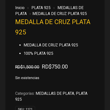
Inicio
»
PLATA 925
»
MEDALLAS DE
PLATA
»
MEDALLA DE CRUZ PLATA 925
MEDALLA DE CRUZ PLATA
925
MEDALLA DE CRUZ PLATA 925
100% PLATA 925
El
El
RD$
750.00
RD$
1,500.00
precio
precio
original
actual
Sin existencias
era:
es:
RD$1,500.00.
RD$750.00.
Categorías:
MEDALLAS DE PLATA
,
PLATA
925
SKU:
1121