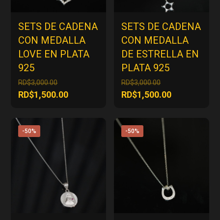
SETS DE CADENA
SETS DE CADENA
CON MEDALLA
CON MEDALLA
LOVE EN PLATA
DE ESTRELLA EN
925
PLATA 925
El
El
RD$
3,000.00
RD$
3,000.00
precio
precio
El
El
RD$
1,500.00
RD$
1,500.00
original
original
precio
precio
era:
era:
actual
actual
RD$3,000.00.
RD$3,000.00.
es:
es:
-50%
-50%
RD$1,500.00.
RD$1,500.00