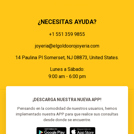
Políticas de pagos
¿NECESITAS AYUDA?
+1 551 359 9855
joyeria@elgoldoorojoyeria.com
14 Paulina Pl Somerset, NJ 08873, United States.
Lunes a Sábado:
9:00 am - 6:00 pm
¡DESCARGA NUESTRA NUEVA APP!
Pensando en la comodidad de nuestros usuarios, hemos
implementado nuestra APP para que realice sus consultas
© 2026 El Goldo Oro | Todos los derechos
desde donde se encuentre.
reservados | Desarrollado por
Reisp Solutions SRL