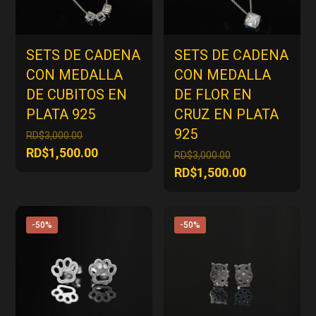
SETS DE CADENA
SETS DE CADENA
CON MEDALLA
CON MEDALLA
DE CUBITOS EN
DE FLOR EN
PLATA 925
CRUZ EN PLATA
925
El
RD$
3,000.00
precio
El
RD$
1,500.00
El
RD$
3,000.00
original
precio
precio
El
RD$
1,500.00
era:
actual
original
precio
RD$3,000.00.
es:
era:
actual
RD$1,500.00.
RD$3,000.00.
es:
-50%
-50%
RD$1,500.00