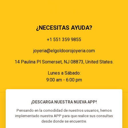
Políticas de cookies
Políticas de pagos
¿NECESITAS AYUDA?
+1 551 359 9855
joyeria@elgoldoorojoyeria.com
14 Paulina Pl Somerset, NJ 08873, United States.
Lunes a Sábado:
9:00 am - 6:00 pm
¡DESCARGA NUESTRA NUEVA APP!
Pensando en la comodidad de nuestros usuarios, hemos
implementado nuestra APP para que realice sus consultas
© 2026 El Goldo Oro | Todos los derechos
desde donde se encuentre.
reservados | Desarrollado por
Reisp Solutions SRL