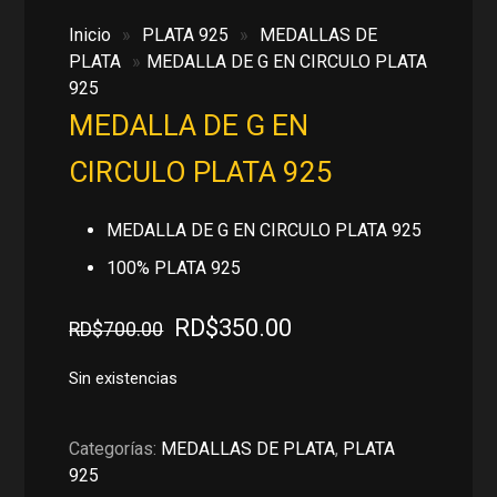
Inicio
»
PLATA 925
»
MEDALLAS DE
PLATA
»
MEDALLA DE G EN CIRCULO PLATA
925
MEDALLA DE G EN
CIRCULO PLATA 925
MEDALLA DE G EN CIRCULO PLATA 925
100% PLATA 925
El
El
RD$
350.00
RD$
700.00
precio
precio
original
actual
Sin existencias
era:
es:
RD$700.00.
RD$350.00.
Categorías:
MEDALLAS DE PLATA
,
PLATA
925