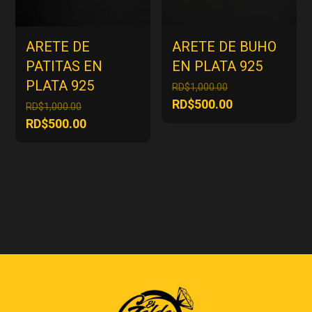
ARETE DE
ARETE DE BUHO
PATITAS EN
EN PLATA 925
PLATA 925
El
RD$
1,000.00
precio
El
RD$
500.00
El
RD$
1,000.00
original
precio
precio
El
RD$
500.00
era:
actual
original
precio
RD$1,000.00.
es:
era:
actual
RD$500.00.
RD$1,000.00.
es:
RD$500.00.