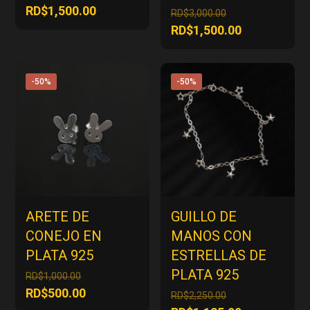
precio
El
RD$
1,500.00
El
RD$
3,000.00
original
precio
precio
El
RD$
1,500.00
era:
actual
original
precio
RD$3,000.00.
es:
era:
actual
RD$1,500.00.
RD$3,000.00.
es:
-50%
-50%
RD$1,500.00
ARETE DE
GUILLO DE
CONEJO EN
MANOS CON
PLATA 925
ESTRELLAS DE
PLATA 925
El
RD$
1,000.00
precio
El
RD$
500.00
El
RD$
2,250.00
original
precio