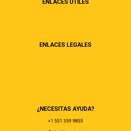
ENLACES ÚTILES
Contáctenos
Sobre nosotros
Preguntas más frecuentes
ENLACES LEGALES
Términos & condiciones
Políticas de privacidad
Políticas de envíos y entregas
Política de devoluciones y reembolsos
Políticas de cookies
Políticas de pagos
¿NECESITAS AYUDA?
+1 551 359 9855