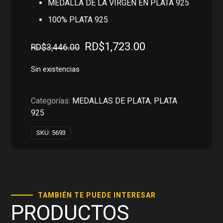
MEDALLA DE LA VIRGEN EN PLATA 925
100% PLATA 925
El
El
RD$
1,723.00
RD$
3,446.00
precio
precio
original
actual
Sin existencias
era:
es:
RD$3,446.00.
RD$1,723.00.
Categorías:
MEDALLAS DE PLATA
,
PLATA
925
SKU:
5693
TAMBIÉN TE PUEDE INTERESAR
PRODUCTOS