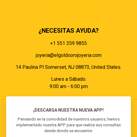
Políticas de cookies
Políticas de pagos
¿NECESITAS AYUDA?
+1 551 359 9855
joyeria@elgoldoorojoyeria.com
14 Paulina Pl Somerset, NJ 08873, United States.
Lunes a Sábado:
9:00 am - 6:00 pm
¡DESCARGA NUESTRA NUEVA APP!
Pensando en la comodidad de nuestros usuarios, hemos
implementado nuestra APP para que realice sus consultas
© 2026 El Goldo Oro | Todos los derechos
desde donde se encuentre.
reservados | Desarrollado por
Reisp Solutions SRL