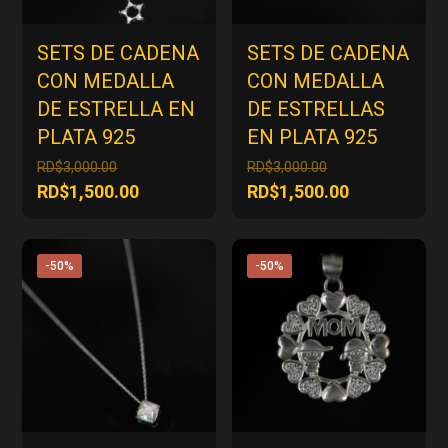
SETS DE CADENA
SETS DE CADENA
CON MEDALLA
CON MEDALLA
DE ESTRELLA EN
DE ESTRELLAS
PLATA 925
EN PLATA 925
El
El
RD$
3,000.00
RD$
3,000.00
precio
precio
El
El
RD$
1,500.00
RD$
1,500.00
original
original
precio
precio
era:
era:
actual
actual
RD$3,000.00.
RD$3,000.00.
es:
es:
-50%
-50%
RD$1,500.00.
RD$1,500.00