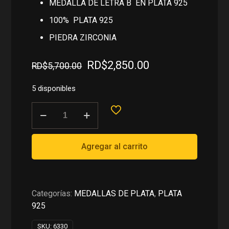
MEDALLA DE LETRA B EN PLATA 925
100% PLATA 925
PIEDRA ZIRCONIA
El
El
RD$
2,850.00
RD$
5,700.00
precio
precio
original
actual
5 disponibles
era:
es:
MEDALLA
RD$5,700.00.
RD$2,850.00.
DE
LETRA
B
Agregar al carrito
EN
PLATA
925
cantidad
Categorías:
MEDALLAS DE PLATA
,
PLATA
925
SKU:
6330