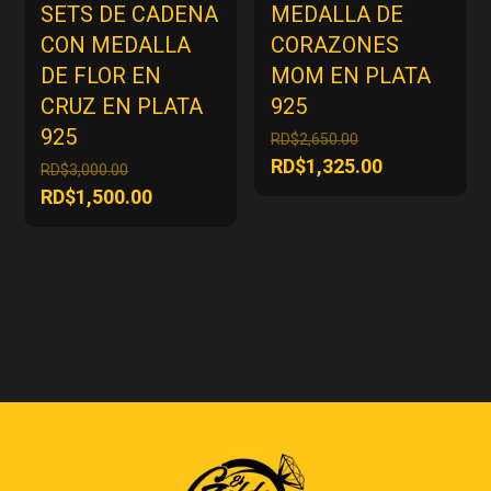
SETS DE CADENA
MEDALLA DE
CON MEDALLA
CORAZONES
DE FLOR EN
MOM EN PLATA
CRUZ EN PLATA
925
925
El
RD$
2,650.00
precio
El
RD$
1,325.00
El
RD$
3,000.00
original
precio
precio
El
RD$
1,500.00
era:
actual
original
precio
RD$2,650.00.
es:
era:
actual
RD$1,325.00
RD$3,000.00.
es:
RD$1,500.00.