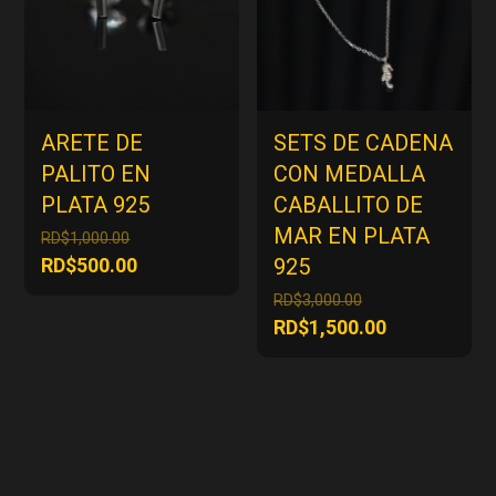
ARETE DE
SETS DE CADENA
PALITO EN
CON MEDALLA
PLATA 925
CABALLITO DE
MAR EN PLATA
El
RD$
1,000.00
precio
El
RD$
500.00
925
original
precio
El
RD$
3,000.00
era:
actual
precio
El
RD$
1,500.00
RD$1,000.00.
es:
original
precio
RD$500.00.
era:
actual
RD$3,000.00.
es:
RD$1,500.00