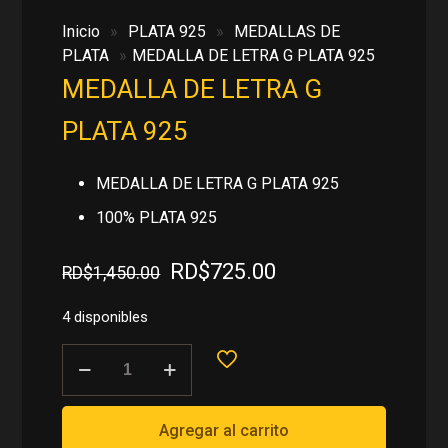
Inicio
»
PLATA 925
»
MEDALLAS DE
PLATA
»
MEDALLA DE LETRA G PLATA 925
MEDALLA DE LETRA G
PLATA 925
MEDALLA DE LETRA G PLATA 925
100% PLATA 925
El
El
RD$
725.00
RD$
1,450.00
precio
precio
original
actual
4 disponibles
era:
es:
MEDALLA
RD$1,450.00.
RD$725.00.
DE
LETRA
G
Agregar al carrito