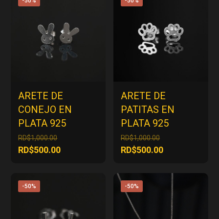
-50%
-50%
ARETE DE
ARETE DE
CONEJO EN
PATITAS EN
PLATA 925
PLATA 925
El
El
RD$
1,000.00
RD$
1,000.00
precio
precio
El
El
RD$
500.00
RD$
500.00
original
original
precio
precio
era:
era:
actual
actual
RD$1,000.00.
RD$1,000.00.
es:
es:
-50%
-50%
RD$500.00.
RD$500.00.