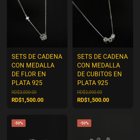
SETS DE CADENA
SETS DE CADENA
CON MEDALLA
CON MEDALLA
DE FLOR EN
DE CUBITOS EN
PLATA 925
PLATA 925
El
El
RD$
3,000.00
RD$
3,000.00
precio
precio
El
El
RD$
1,500.00
RD$
1,500.00
original
original
precio
precio
era:
era:
actual
actual
RD$3,000.00.
RD$3,000.00.
es:
es:
-50%
-50%
RD$1,500.00.
RD$1,500.00