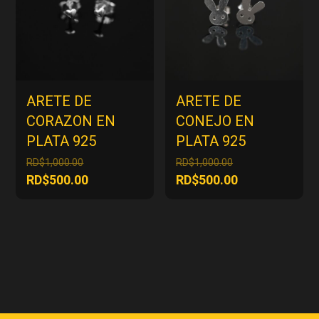
ARETE DE
ARETE DE
CORAZON EN
CONEJO EN
PLATA 925
PLATA 925
El
El
RD$
1,000.00
RD$
1,000.00
precio
precio
El
El
RD$
500.00
RD$
500.00
original
original
precio
precio
era:
era:
actual
actual
RD$1,000.00.
RD$1,000.00.
es:
es:
RD$500.00.
RD$500.00.