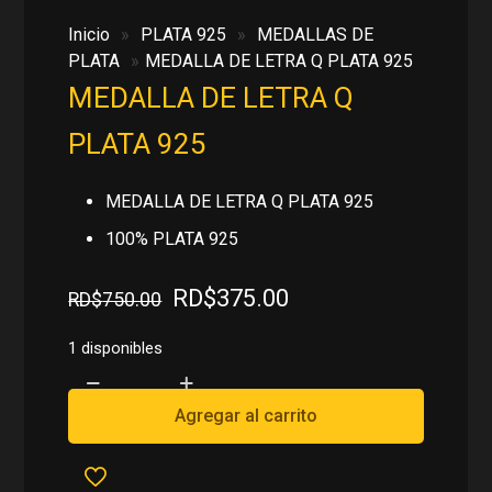
Inicio
»
PLATA 925
»
MEDALLAS DE
PLATA
»
MEDALLA DE LETRA Q PLATA 925
MEDALLA DE LETRA Q
PLATA 925
MEDALLA DE LETRA Q PLATA 925
100% PLATA 925
El
El
RD$
375.00
RD$
750.00
precio
precio
original
actual
1 disponibles
era:
es:
MEDALLA
RD$750.00.
RD$375.00.
DE
Agregar al carrito
LETRA
Q