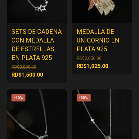
SETS DE CADENA
MEDALLA DE
CON MEDALLA
UNICORNIO EN
DE ESTRELLAS
PLATA 925
EN PLATA 925
El
RD$
2,050.00
precio
El
RD$
1,025.00
El
RD$
3,000.00
original
precio
precio
El
RD$
1,500.00
era:
actual
original
precio
RD$2,050.00.
es:
era:
actual
RD$1,025.00
RD$3,000.00.
es:
-50%
-50%
RD$1,500.00.