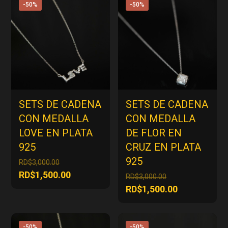
-50%
-50%
SETS DE CADENA
SETS DE CADENA
CON MEDALLA
CON MEDALLA
LOVE EN PLATA
DE FLOR EN
925
CRUZ EN PLATA
925
El
RD$
3,000.00
precio
El
RD$
1,500.00
El
RD$
3,000.00
original
precio
precio
El
RD$
1,500.00
era:
actual
original
precio
RD$3,000.00.
es:
era:
actual
RD$1,500.00.
RD$3,000.00.
es:
-50%
-50%