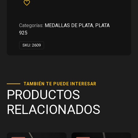
MUSICAL
CON
CORAZON
EN
Categorías:
MEDALLAS DE PLATA
,
PLATA
PLATA
925
925
cantidad
SKU:
2609
TAMBIÉN TE PUEDE INTERESAR
PRODUCTOS
RELACIONADOS