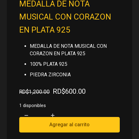
MEDALLA DE NOTA
MUSICAL CON CORAZON
EN PLATA 925
MEDALLA DE NOTA MUSICAL CON
CORAZON EN PLATA 925
100% PLATA 925
PIEDRA ZIRCONIA
El
El
RD$
600.00
RD$
1,200.00
precio
precio
original
actual
1 disponibles
era:
es:
MEDALLA
RD$1,200.00.
RD$600.00.
DE
Agregar al carrito
NOTA