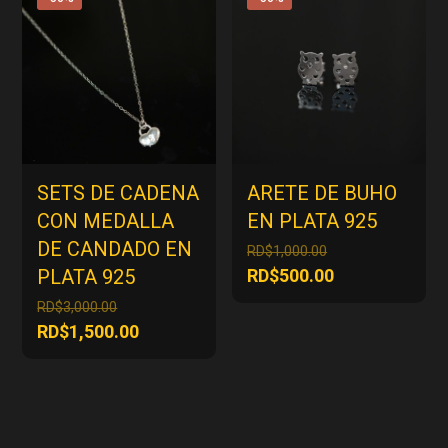
RD$1,500.00
SETS DE CADENA
ARETE DE BUHO
CON MEDALLA
EN PLATA 925
DE CANDADO EN
El
RD$
1,000.00
precio
El
PLATA 925
RD$
500.00
original
precio
El
RD$
3,000.00
era:
actual
precio
El
RD$
1,500.00
RD$1,000.00.
es:
original
precio
RD$500.00.
era:
actual
RD$3,000.00.
es:
RD$1,500.00.