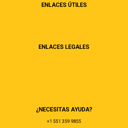
ENLACES ÚTILES
Contáctenos
Sobre nosotros
Preguntas más frecuentes
ENLACES LEGALES
Términos & condiciones
Políticas de privacidad
Políticas de envíos y entregas
Política de devoluciones y reembolsos
Políticas de cookies
Políticas de pagos
¿NECESITAS AYUDA?
+1 551 359 9855