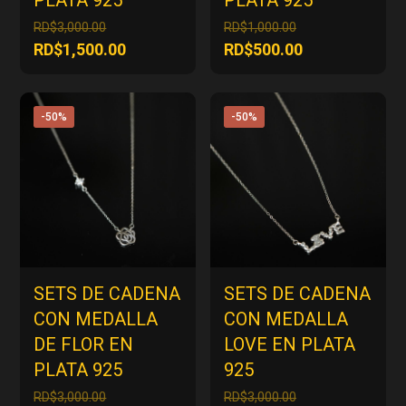
El
El
RD$
3,000.00
RD$
1,000.00
precio
precio
El
El
RD$
1,500.00
RD$
500.00
original
original
precio
precio
era:
era:
actual
actual
RD$3,000.00.
RD$1,000.00.
es:
es:
-50%
-50%
RD$1,500.00.
RD$500.00.
SETS DE CADENA
SETS DE CADENA
CON MEDALLA
CON MEDALLA
DE FLOR EN
LOVE EN PLATA
PLATA 925
925
El
El
RD$
3,000.00
RD$
3,000.00