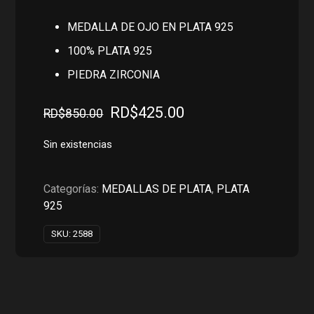
MEDALLA DE OJO EN PLATA 925
100% PLATA 925
PIEDRA ZIRCONIA
El
El
RD$
425.00
RD$
850.00
precio
precio
original
actual
Sin existencias
era:
es:
RD$850.00.
RD$425.00.
Categorías:
MEDALLAS DE PLATA
,
PLATA
925
SKU:
2588