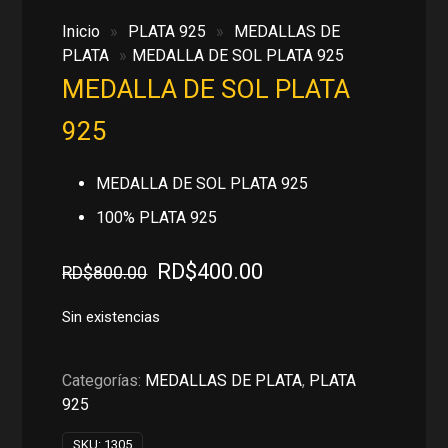
Inicio
»
PLATA 925
»
MEDALLAS DE
PLATA
»
MEDALLA DE SOL PLATA 925
MEDALLA DE SOL PLATA
925
MEDALLA DE SOL PLATA 925
100% PLATA 925
El
El
RD$
400.00
RD$
800.00
precio
precio
original
actual
Sin existencias
era:
es:
RD$800.00.
RD$400.00.
Categorías:
MEDALLAS DE PLATA
,
PLATA
925
SKU:
1305