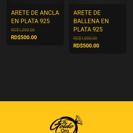
ARETE DE ANCLA
ARETE DE
EN PLATA 925
BALLENA EN
PLATA 925
El
RD$
1,000.00
precio
El
RD$
500.00
El
RD$
1,000.00
original
precio
precio
El
RD$
500.00
era:
actual
original
precio
RD$1,000.00.
es:
era:
actual
RD$500.00.
RD$1,000.00.
es:
RD$500.00.