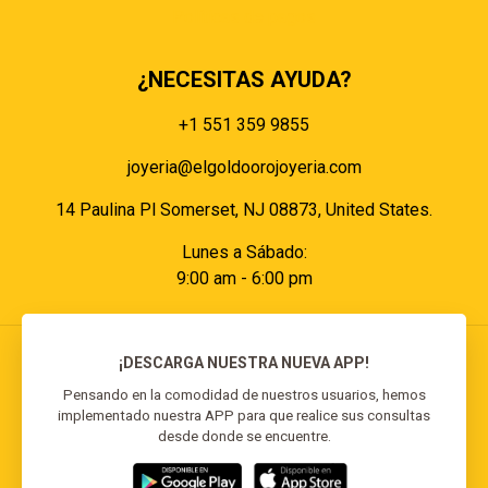
Políticas de pagos
¿NECESITAS AYUDA?
+1 551 359 9855
joyeria@elgoldoorojoyeria.com
14 Paulina Pl Somerset, NJ 08873, United States.
Lunes a Sábado:
9:00 am - 6:00 pm
¡DESCARGA NUESTRA NUEVA APP!
Pensando en la comodidad de nuestros usuarios, hemos
implementado nuestra APP para que realice sus consultas
© 2026 El Goldo Oro | Todos los derechos
desde donde se encuentre.
reservados | Desarrollado por
Reisp Solutions SRL