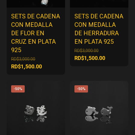
SETS DE CADENA
SETS DE CADENA
CON MEDALLA
CON MEDALLA
DE FLOR EN
DE HERRADURA
CRUZ EN PLATA
EN PLATA 925
925
El
RD$
3,000.00
precio
El
RD$
1,500.00
El
RD$
3,000.00
original
precio
precio
El
RD$
1,500.00
era:
actual
original
precio
RD$3,000.00.
es:
era:
actual
RD$1,500.00
RD$3,000.00.
es:
-50%
-50%
RD$1,500.00.