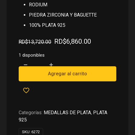
RODIUM
PIEDRA ZIRCONIA Y BAGUETTE
100% PLATA 925
El
El
RD$
6,860.00
RD$
13,720.00
precio
precio
original
actual
1 disponibles
era:
es:
MEDALLA
RD$13,720.00.
RD$6,860.00.
DE
Agregar al carrito
TIGRE
EN
PLATA
925
cantidad
Categorías:
MEDALLAS DE PLATA
,
PLATA
925
SKU:
6272