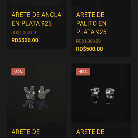
ARETE DE ANCLA
ARETE DE
EN PLATA 925
PALITO EN
PLATA 925
El
RD$
1,000.00
precio
El
RD$
500.00
El
RD$
1,000.00
original
precio
precio
El
RD$
500.00
era:
actual
original
precio
RD$1,000.00.
es:
era:
actual
RD$500.00.
RD$1,000.00.
es:
-50%
-50%
RD$500.00.
ARETE DE
ARETE DE