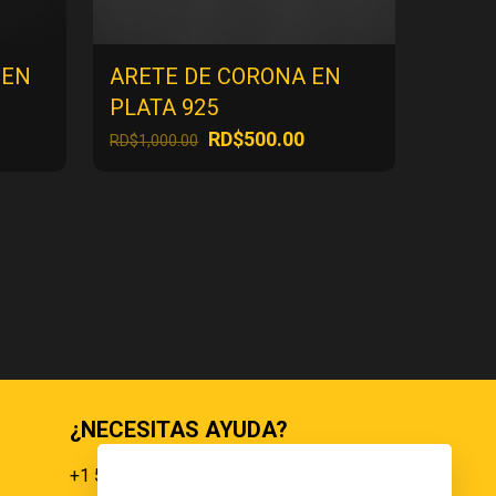
 EN
ARETE DE CORONA EN
PLATA 925
El
El
RD$
500.00
RD$
1,000.00
ecio
precio
precio
tual
original
actual
:
era:
es:
$500.00.
RD$1,000.00.
RD$500.00.
¿NECESITAS AYUDA?
+1 551 359 9855