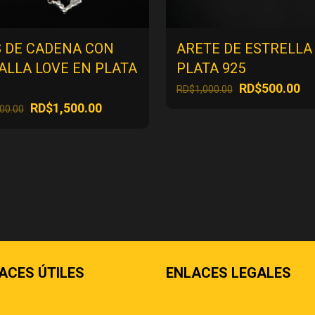
S DE CADENA CON
ARETE DE ESTRELLA
ALLA LOVE EN PLATA
PLATA 925
El
El
RD$
500.00
RD$
1,000.00
precio
pr
El
El
RD$
1,500.00
000.00
original
ac
precio
precio
era:
es
original
actual
RD$1,000.00.
RD
era:
es:
RD$3,000.00.
RD$1,500.00.
ACES ÚTILES
ENLACES LEGALES
áctenos
Términos & condiciones