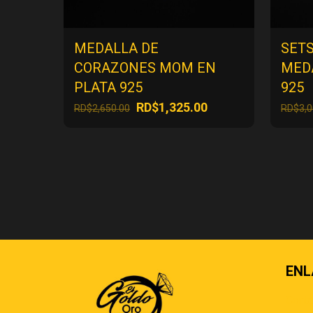
MEDALLA DE
SET
CORAZONES MOM EN
MED
PLATA 925
925
El
El
RD$
1,325.00
RD$
2,650.00
RD$
3,
precio
precio
original
actual
era:
es:
RD$2,650.00.
RD$1,325.00.
ENL
Cont