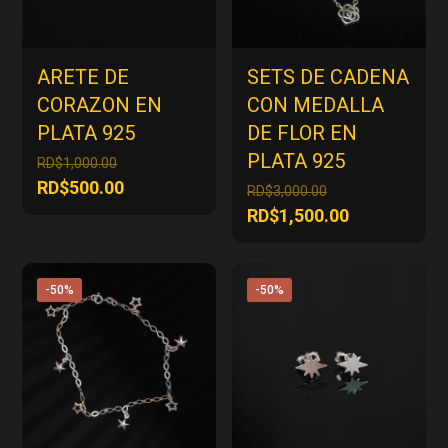
ARETE DE
SETS DE CADENA
CORAZON EN
CON MEDALLA
PLATA 925
DE FLOR EN
PLATA 925
El
RD$
1,000.00
precio
El
RD$
500.00
El
RD$
3,000.00
original
precio
precio
El
RD$
1,500.00
era:
actual
original
precio
RD$1,000.00.
es:
era:
actual
RD$500.00.
RD$3,000.00.
es:
-50%
-50%
RD$1,500.00