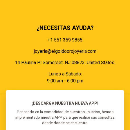
Políticas de cookies
Políticas de pagos
¿NECESITAS AYUDA?
+1 551 359 9855
joyeria@elgoldoorojoyeria.com
14 Paulina Pl Somerset, NJ 08873, United States.
Lunes a Sábado:
9:00 am - 6:00 pm
¡DESCARGA NUESTRA NUEVA APP!
Pensando en la comodidad de nuestros usuarios, hemos
implementado nuestra APP para que realice sus consultas
© 2026 El Goldo Oro | Todos los derechos
desde donde se encuentre.
reservados | Desarrollado por
Reisp Solutions SRL