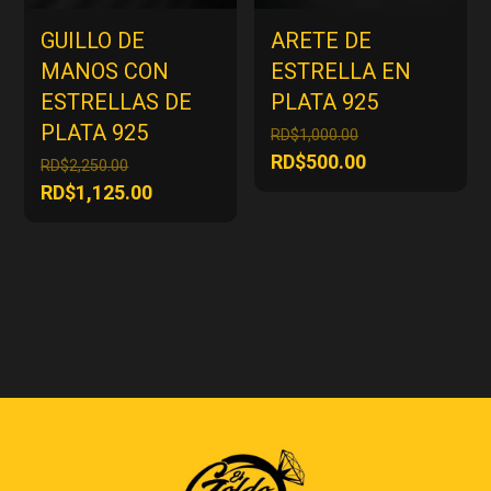
GUILLO DE
ARETE DE
MANOS CON
ESTRELLA EN
ESTRELLAS DE
PLATA 925
PLATA 925
El
RD$
1,000.00
precio
El
RD$
500.00
El
RD$
2,250.00
original
precio
precio
El
RD$
1,125.00
era:
actual
original
precio
RD$1,000.00.
es:
era:
actual
RD$500.00.
RD$2,250.00.
es:
RD$1,125.00.