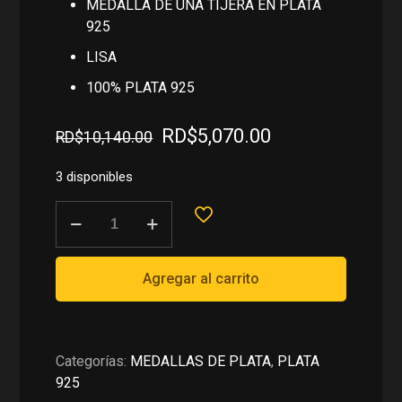
MEDALLA DE UNA TIJERA EN PLATA
925
LISA
100% PLATA 925
El
El
RD$
5,070.00
RD$
10,140.00
precio
precio
original
actual
3 disponibles
era:
es:
MEDALLA
RD$10,140.00.
RD$5,070.00.
DE
UNA
TIJERA
Agregar al carrito
EN
PLATA
925
cantidad
Categorías:
MEDALLAS DE PLATA
,
PLATA
925