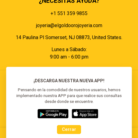
¿NECESITAS AYUDA?
+1 551 359 9855
joyeria@elgoldoorojoyeria.com
14 Paulina Pl Somerset, NJ 08873, United States.
Lunes a Sábado:
9:00 am - 6:00 pm
¡DESCARGA NUESTRA NUEVA APP!
Pensando en la comodidad de nuestros usuarios, hemos
implementado nuestra APP para que realice sus consultas
© 2026 El Goldo Oro | Todos los derechos
desde donde se encuentre.
reservados | Desarrollado por
Reisp Solutions SRL
Cerrar
0
0