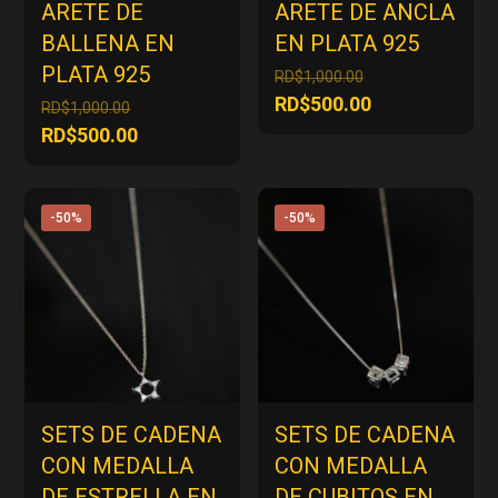
ARETE DE
ARETE DE ANCLA
BALLENA EN
EN PLATA 925
PLATA 925
El
RD$
1,000.00
precio
El
RD$
500.00
El
RD$
1,000.00
original
precio
precio
El
RD$
500.00
era:
actual
original
precio
RD$1,000.00.
es:
era:
actual
RD$500.00.
RD$1,000.00.
es:
-50%
-50%
RD$500.00.
SETS DE CADENA
SETS DE CADENA
CON MEDALLA
CON MEDALLA
DE ESTRELLA EN
DE CUBITOS EN