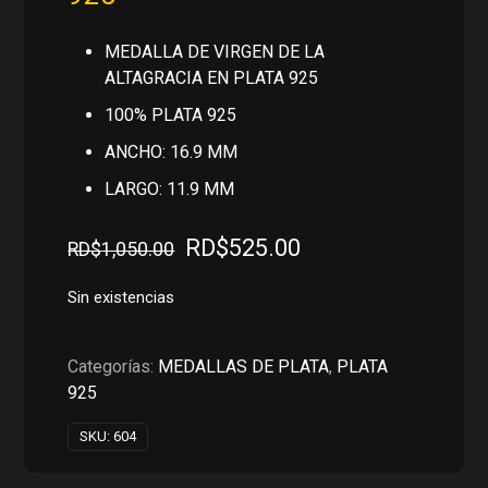
MEDALLA DE VIRGEN DE LA
ALTAGRACIA EN PLATA 925
100% PLATA 925
ANCHO: 16.9 MM
LARGO: 11.9 MM
El
El
RD$
525.00
RD$
1,050.00
precio
precio
original
actual
Sin existencias
era:
es:
RD$1,050.00.
RD$525.00.
Categorías:
MEDALLAS DE PLATA
,
PLATA
925
SKU:
604