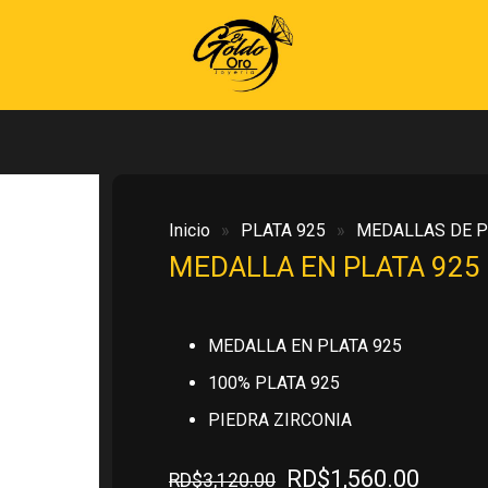
Inicio
»
PLATA 925
»
MEDALLAS DE P
MEDALLA EN PLATA 925
MEDALLA EN PLATA 925
100% PLATA 925
PIEDRA ZIRCONIA
El
El
RD$
1,560.00
RD$
3,120.00