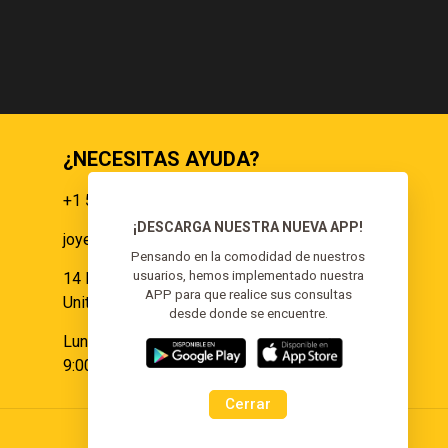
¿NECESITAS AYUDA?
+1 551 359 9855
¡DESCARGA NUESTRA NUEVA APP!
joyeria@elgoldoorojoyeria.com
s
Pensando en la comodidad de nuestros
usuarios, hemos implementado nuestra
14 Paulina Pl Somerset, NJ 08873,
APP para que realice sus consultas
United States.
desde donde se encuentre.
Lunes a Sábado:
9:00 am - 6:00 pm
Cerrar