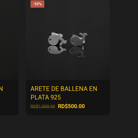
-50%
N
ARETE DE BALLENA EN
PLATA 925
El
El
RD$
500.00
RD$
1,000.00
ecio
precio
precio
tual
original
actual
:
era:
es:
$500.00.
RD$1,000.00.
RD$500.00.