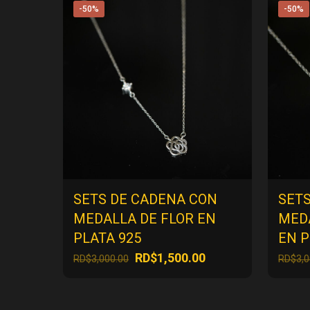
-50%
-50%
SETS DE CADENA CON
SET
MEDALLA DE FLOR EN
MED
PLATA 925
EN P
El
El
RD$
1,500.00
RD$
3,000.00
RD$
3,
precio
precio
original
actual
era:
es: