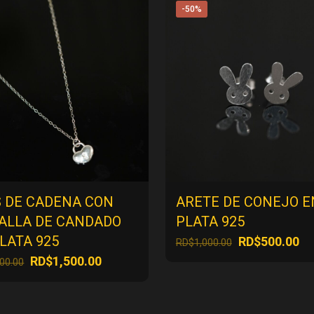
-50%
S DE CADENA CON
ARETE DE CONEJO E
ALLA DE CANDADO
PLATA 925
LATA 925
El
El
RD$
500.00
RD$
1,000.00
precio
pr
El
El
RD$
1,500.00
000.00
original
ac
precio
precio
era:
es
original
actual
RD$1,000.00.
RD
era:
es: