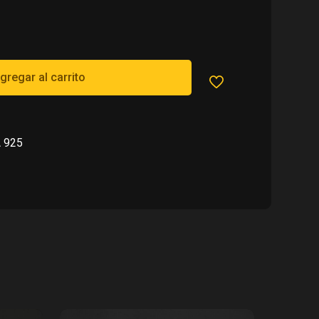
560.00.
gregar al carrito
 925