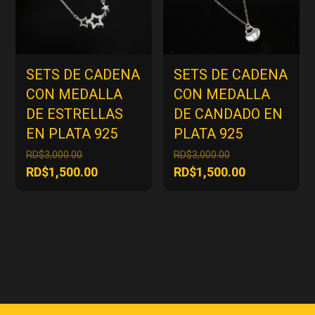
SETS DE CADENA
SETS DE CADENA
CON MEDALLA
CON MEDALLA
DE ESTRELLAS
DE CANDADO EN
EN PLATA 925
PLATA 925
El
El
RD$
3,000.00
RD$
3,000.00
precio
precio
El
El
RD$
1,500.00
RD$
1,500.00
original
original
precio
precio
era:
era:
actual
actual
RD$3,000.00.
RD$3,000.00.
es:
es:
RD$1,500.00.
RD$1,500.00