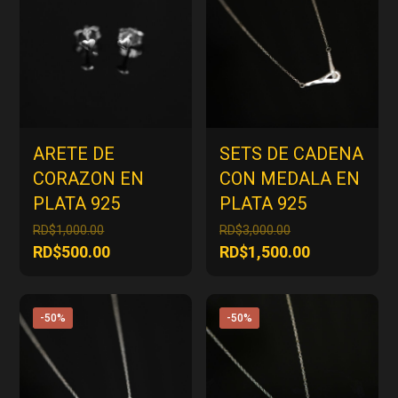
ARETE DE
SETS DE CADENA
CORAZON EN
CON MEDALA EN
PLATA 925
PLATA 925
El
El
RD$
1,000.00
RD$
3,000.00
precio
precio
El
El
RD$
500.00
RD$
1,500.00
original
original
precio
precio
era:
era:
actual
actual
RD$1,000.00.
RD$3,000.00.
es:
es:
-50%
-50%
RD$500.00.
RD$1,500.00