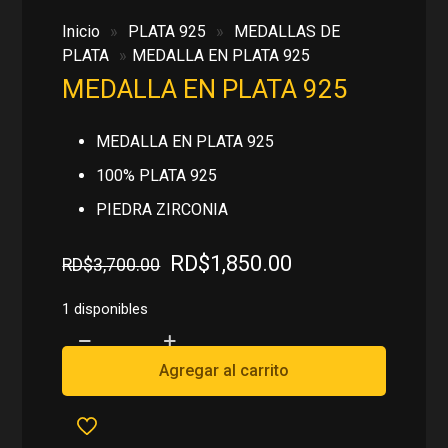
Inicio
»
PLATA 925
»
MEDALLAS DE
PLATA
»
MEDALLA EN PLATA 925
MEDALLA EN PLATA 925
MEDALLA EN PLATA 925
100% PLATA 925
PIEDRA ZIRCONIA
El
El
RD$
1,850.00
RD$
3,700.00
precio
precio
original
actual
1 disponibles
era:
es:
MEDALLA
RD$3,700.00.
RD$1,850.00.
EN
Agregar al carrito
PLATA
925
cantidad