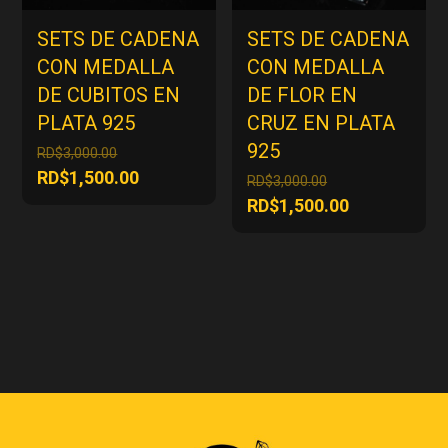
SETS DE CADENA
SETS DE CADENA
CON MEDALLA
CON MEDALLA
DE CUBITOS EN
DE FLOR EN
PLATA 925
CRUZ EN PLATA
925
El
RD$
3,000.00
precio
El
RD$
1,500.00
El
RD$
3,000.00
original
precio
precio
El
RD$
1,500.00
era:
actual
original
precio
RD$3,000.00.
es:
era:
actual
RD$1,500.00.
RD$3,000.00.
es:
RD$1,500.00