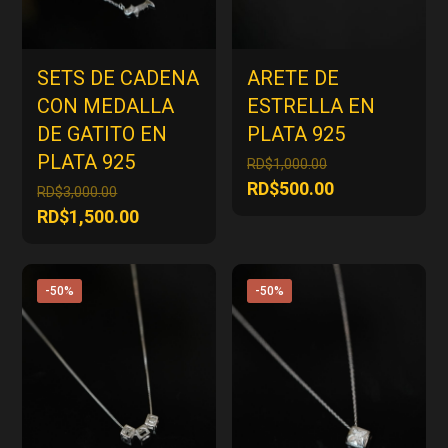
SETS DE CADENA
ARETE DE
CON MEDALLA
ESTRELLA EN
DE GATITO EN
PLATA 925
PLATA 925
El
RD$
1,000.00
precio
El
RD$
500.00
El
RD$
3,000.00
original
precio
precio
El
RD$
1,500.00
era:
actual
original
precio
RD$1,000.00.
es:
era:
actual
RD$500.00.
RD$3,000.00.
es:
-50%
-50%
RD$1,500.00.