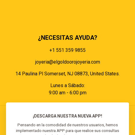
Política de devoluciones y reembolsos
Políticas de cookies
Políticas de pagos
¿NECESITAS AYUDA?
+1 551 359 9855
joyeria@elgoldoorojoyeria.com
14 Paulina Pl Somerset, NJ 08873, United States.
Lunes a Sábado:
9:00 am - 6:00 pm
¡DESCARGA NUESTRA NUEVA APP!
Pensando en la comodidad de nuestros usuarios, hemos
implementado nuestra APP para que realice sus consultas
© 2026 El Goldo Oro | Todos los derechos