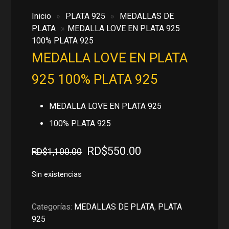
Inicio
»
PLATA 925
»
MEDALLAS DE
PLATA
»
MEDALLA LOVE EN PLATA 925
100% PLATA 925
MEDALLA LOVE EN PLATA
925 100% PLATA 925
MEDALLA LOVE EN PLATA 925
100% PLATA 925
El
El
RD$
550.00
RD$
1,100.00
precio
precio
original
actual
Sin existencias
era:
es:
RD$1,100.00.
RD$550.00.
Categorías:
MEDALLAS DE PLATA
,
PLATA
925