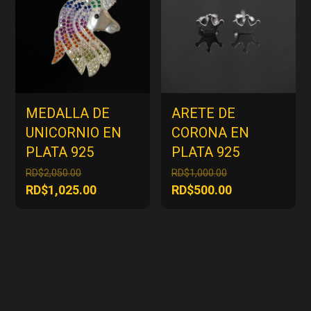
MEDALLA DE
ARETE DE
UNICORNIO EN
CORONA EN
PLATA 925
PLATA 925
El
El
RD$
2,050.00
RD$
1,000.00
precio
precio
El
El
RD$
1,025.00
RD$
500.00
original
original
precio
precio
era:
era:
actual
actual
RD$2,050.00.
RD$1,000.00.
es:
es:
RD$1,025.00.
RD$500.00.