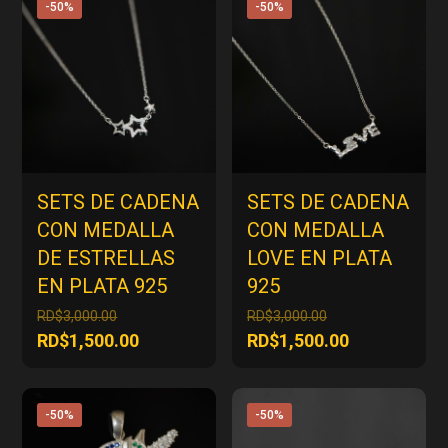
-50%
-50%
SETS DE CADENA
SETS DE CADENA
CON MEDALLA
CON MEDALLA
DE ESTRELLAS
LOVE EN PLATA
EN PLATA 925
925
El
El
RD$
3,000.00
RD$
3,000.00
precio
precio
El
El
RD$
1,500.00
RD$
1,500.00
original
original
precio
precio
era:
era:
actual
actual
RD$3,000.00.
RD$3,000.00.
es:
es:
-50%
-50%
RD$1,500.00.
RD$1,500.00