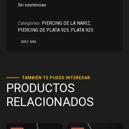
original
actual
Sin existencias
era:
es:
RD$300.00.
RD$150.00.
Categorías:
PIERCING DE LA NARIZ
,
PIERCING DE PLATA 925
,
PLATA 925
SKU:
636
TAMBIÉN TE PUEDE INTERESAR
PRODUCTOS
RELACIONADOS