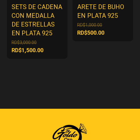
SETS DE CADENA
ARETE DE BUHO
CON MEDALLA
EN PLATA 925
DE ESTRELLAS
El
RD$
1,000.00
precio
El
EN PLATA 925
RD$
500.00
original
precio
El
RD$
3,000.00
era:
actual
precio
El
RD$
1,500.00
RD$1,000.00.
es:
original
precio
RD$500.00.
era:
actual
RD$3,000.00.
es:
RD$1,500.00.