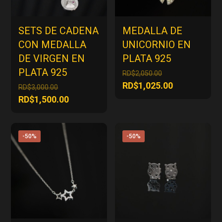
SETS DE CADENA
MEDALLA DE
CON MEDALLA
UNICORNIO EN
DE VIRGEN EN
PLATA 925
PLATA 925
El
RD$
2,050.00
precio
El
RD$
1,025.00
El
RD$
3,000.00
original
precio
precio
El
RD$
1,500.00
era:
actual
original
precio
RD$2,050.00.
es:
era:
actual
RD$1,025.00
RD$3,000.00.
es:
-50%
-50%
RD$1,500.00.