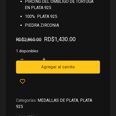
PIRCING DEL OMBLIGO DE TORTUGA
EN PLATA 925
100% PLATA 925
PIEDRA ZIRCONIA
El
El
RD$
1,430.00
RD$
2,860.00
precio
precio
original
actual
1 disponibles
era:
es:
PIRCING
RD$2,860.00.
RD$1,430.00.
DEL
Agregar al carrito
OMBLIGO
DE
TORTUGA
EN
PLATA
Categorías:
MEDALLAS DE PLATA
,
PLATA
925
925
cantidad