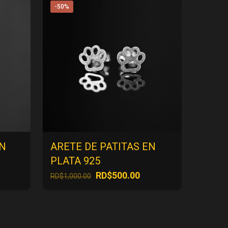
-50%
EN
ARETE DE PATITAS EN
PLATA 925
El
El
RD$
500.00
RD$
1,000.00
ecio
precio
precio
tual
original
actual
:
era:
es:
$500.00.
RD$1,000.00.
RD$500.00.