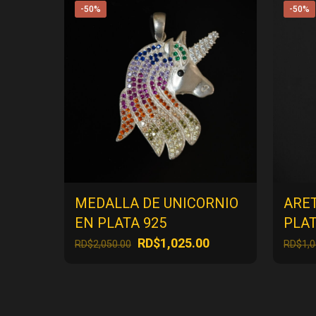
-50%
-50%
MEDALLA DE UNICORNIO
ARE
EN PLATA 925
PLAT
El
El
RD$
1,025.00
RD$
2,050.00
RD$
1,
precio
precio
original
actual
era:
es:
RD$2,050.00.
RD$1,025.00.