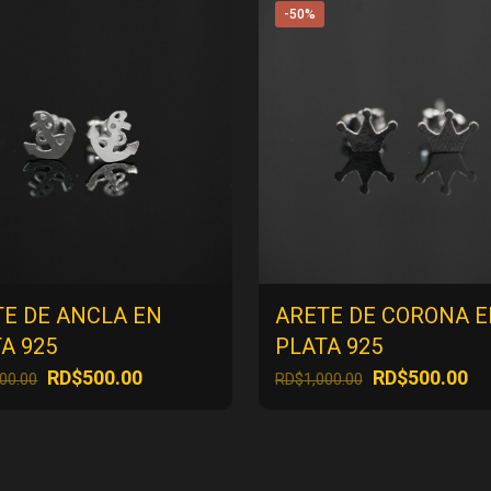
-50%
TE DE ANCLA EN
ARETE DE CORONA 
A 925
PLATA 925
El
El
El
El
RD$
500.00
RD$
500.00
000.00
RD$
1,000.00
precio
precio
precio
pr
original
actual
original
ac
era:
es:
era:
es
RD$1,000.00.
RD$500.00.
RD$1,000.00.
RD