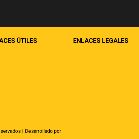
ACES ÚTILES
ENLACES LEGALES
áctenos
Términos & condiciones
 nosotros
Políticas de privacidad
ntas más frecuentes
Políticas de envíos y entrega
Política de devoluciones y
reembolsos
Políticas de cookies
Políticas de pagos
eservados | Desarrollado por
Reisp Solutions SRL