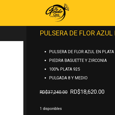
Inicio
»
PLATA 925
»
GULLOS DE PLAT
DE FLOR AZUL EN PLATA 925
PULSERA DE FLOR AZUL 
PULSERA DE FLOR AZUL EN PLATA
PIEDRA BAGUETTE Y ZIRCONIA
100% PLATA 925
PULGADA 8 Y MEDIO
El
El
RD$
18,620.00
RD$
37,240.00
precio
pre
original
actu
1 disponibles
era:
es: