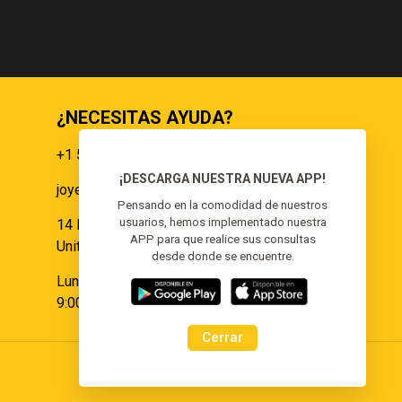
¿NECESITAS AYUDA?
+1 551 359 9855
¡DESCARGA NUESTRA NUEVA APP!
joyeria@elgoldoorojoyeria.com
s
Pensando en la comodidad de nuestros
usuarios, hemos implementado nuestra
14 Paulina Pl Somerset, NJ 08873,
APP para que realice sus consultas
United States.
desde donde se encuentre.
Lunes a Sábado:
9:00 am - 6:00 pm
Cerrar