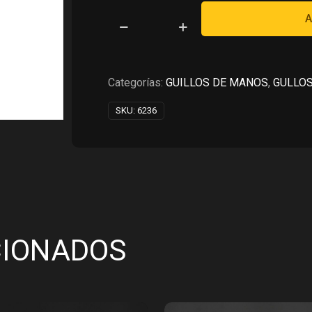
RD$37,240.00.
RD$
A
PULSERA
DE
FLOR
AZUL
Categorías:
GUILLOS DE MANOS
,
GULLOS
EN
SKU:
6236
PLATA
925
cantidad
CIONADOS