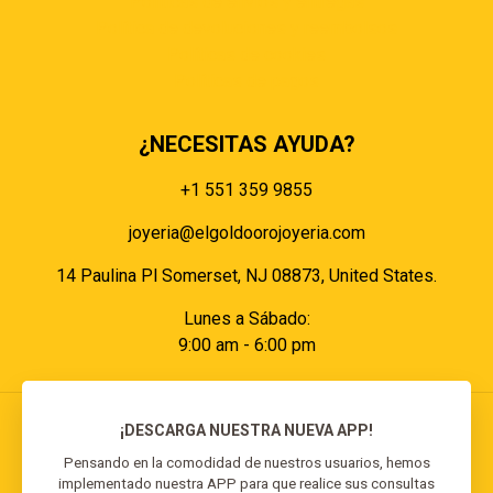
Políticas de envíos y entregas
Política de devoluciones y reembolsos
Políticas de cookies
Políticas de pagos
¿NECESITAS AYUDA?
+1 551 359 9855
joyeria@elgoldoorojoyeria.com
14 Paulina Pl Somerset, NJ 08873, United States.
Lunes a Sábado:
9:00 am - 6:00 pm
¡DESCARGA NUESTRA NUEVA APP!
Pensando en la comodidad de nuestros usuarios, hemos
implementado nuestra APP para que realice sus consultas
© 2026 El Goldo Oro | Todos los derechos