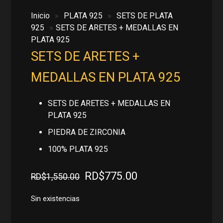
Inicio
»
PLATA 925
»
SETS DE PLATA
925
»
SETS DE ARETES + MEDALLAS EN
PLATA 925
SETS DE ARETES +
MEDALLAS EN PLATA 925
SETS DE ARETES + MEDALLAS EN
PLATA 925
PIEDRA DE ZIRCONIA
100% PLATA 925
El
El
RD$
775.00
RD$
1,550.00
precio
precio
original
actual
Sin existencias
era:
es: