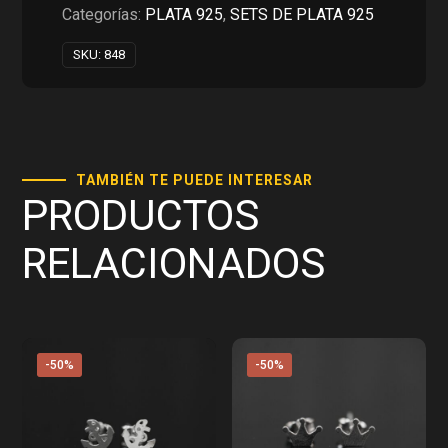
RD$1,550.00.
RD$775.00.
Categorías:
PLATA 925
,
SETS DE PLATA 925
SKU:
848
TAMBIÉN TE PUEDE INTERESAR
PRODUCTOS
RELACIONADOS
-50%
-50%