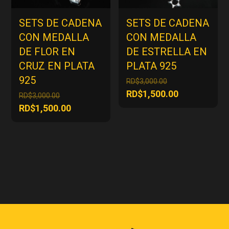
SETS DE CADENA
SETS DE CADENA
CON MEDALLA
CON MEDALLA
DE FLOR EN
DE ESTRELLA EN
CRUZ EN PLATA
PLATA 925
925
El
RD$
3,000.00
precio
El
RD$
1,500.00
El
RD$
3,000.00
original
precio
precio
El
RD$
1,500.00
era:
actual
original
precio
RD$3,000.00.
es:
era:
actual
RD$1,500.00
RD$3,000.00.
es:
RD$1,500.00.