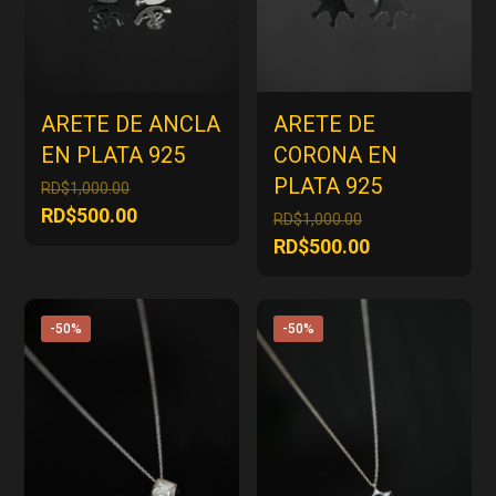
ARETE DE ANCLA
ARETE DE
EN PLATA 925
CORONA EN
PLATA 925
El
RD$
1,000.00
precio
El
RD$
500.00
El
RD$
1,000.00
original
precio
precio
El
RD$
500.00
era:
actual
original
precio
RD$1,000.00.
es:
era:
actual
RD$500.00.
RD$1,000.00.
es:
-50%
-50%
RD$500.00.