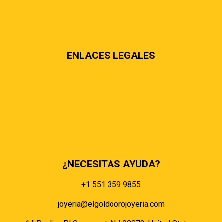
Contáctenos
Sobre nosotros
Preguntas más frecuentes
ENLACES LEGALES
Términos & condiciones
Políticas de privacidad
Políticas de envíos y entregas
Política de devoluciones y reembolsos
Políticas de cookies
Políticas de pagos
¿NECESITAS AYUDA?
+1 551 359 9855
joyeria@elgoldoorojoyeria.com