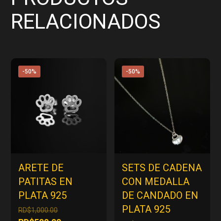
RELACIONADOS
-50%
-50%
ARETE DE
SETS DE CADENA
PATITAS EN
CON MEDALLA
PLATA 925
DE CANDADO EN
PLATA 925
El
RD$
1,000.00
precio