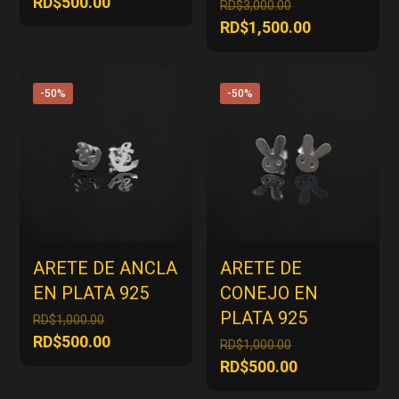
El
RD$
500.00
El
RD$
3,000.00
original
precio
precio
El
RD$
1,500.00
era:
actual
original
precio
RD$1,000.00.
es:
era:
actual
RD$500.00.
RD$3,000.00.
es:
-50%
-50%
RD$1,500.00
ARETE DE ANCLA
ARETE DE
EN PLATA 925
CONEJO EN
PLATA 925
El
RD$
1,000.00
precio
El
RD$
500.00
El
RD$
1,000.00
original
precio
precio
El
RD$
500.00
era:
actual
original
precio