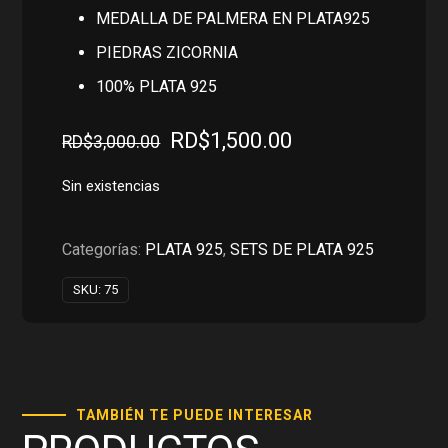
MEDALLA DE PALMERA EN PLATA925
PIEDRAS ZICORNIA
100% PLATA 925
El
El
RD$
1,500.00
RD$
3,000.00
precio
precio
original
actual
Sin existencias
era:
es:
RD$3,000.00.
RD$1,500.00.
Categorías:
PLATA 925
,
SETS DE PLATA 925
SKU:
75
TAMBIÉN TE PUEDE INTERESAR