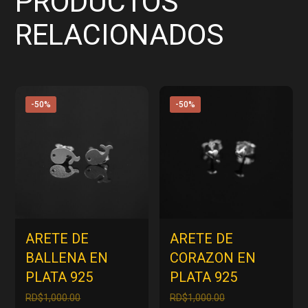
PRODUCTOS
RELACIONADOS
-50%
-50%
ARETE DE
ARETE DE
BALLENA EN
CORAZON EN
PLATA 925
PLATA 925
El
El
RD$
1,000.00
RD$
1,000.00