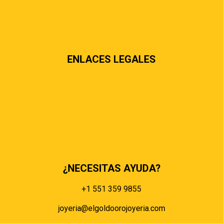
Contáctenos
Sobre nosotros
Preguntas más frecuentes
ENLACES LEGALES
Términos & condiciones
Políticas de privacidad
Políticas de envíos y entregas
Política de devoluciones y reembolsos
Políticas de cookies
Políticas de pagos
¿NECESITAS AYUDA?
+1 551 359 9855
joyeria@elgoldoorojoyeria.com