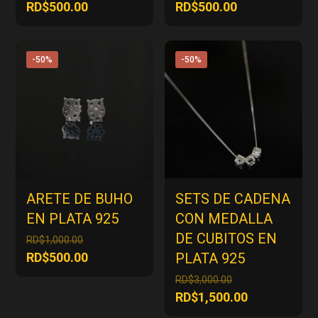
precio
precio
El
El
RD$
500.00
RD$
500.00
original
original
precio
precio
era:
era:
actual
actual
RD$1,000.00.
RD$1,000.00.
es:
es:
-50%
-50%
RD$500.00.
RD$500.00.
ARETE DE BUHO
SETS DE CADENA
EN PLATA 925
CON MEDALLA
DE CUBITOS EN
El
RD$
1,000.00
precio
El
RD$
500.00
PLATA 925
original
precio
El
RD$
3,000.00
era:
actual
precio
El
RD$
1,500.00
RD$1,000.00.
es:
original
precio